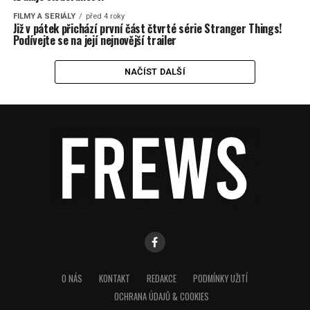
FILMY A SERIÁLY
před 4 roky
Již v pátek přichází první část čtvrté série Stranger Things!
Podívejte se na její nejnovější trailer
NAČÍST DALŠÍ
O NÁS
KONTAKT
REDAKCE
PODMÍNKY UŽITÍ
OCHRANA ÚDAJŮ & COOKIES