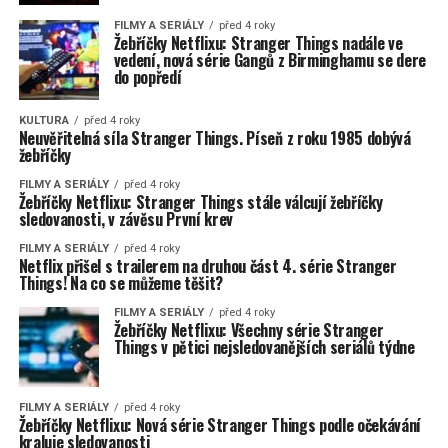
FILMY A SERIÁLY
před 4 roky
Žebříčky Netflixu: Stranger Things nadále ve
vedení, nová série Gangů z Birminghamu se dere
do popředí
KULTURA
před 4 roky
Neuvěřitelná síla Stranger Things. Píseň z roku 1985 dobývá
žebříčky
FILMY A SERIÁLY
před 4 roky
Žebříčky Netflixu: Stranger Things stále válcují žebříčky
sledovanosti, v závěsu První krev
FILMY A SERIÁLY
před 4 roky
Netflix přišel s trailerem na druhou část 4. série Stranger
Things! Na co se můžeme těšit?
FILMY A SERIÁLY
před 4 roky
Žebříčky Netflixu: Všechny série Stranger
Things v pětici nejsledovanějších seriálů týdne
FILMY A SERIÁLY
před 4 roky
Žebříčky Netflixu: Nová série Stranger Things podle očekávání
kraluje sledovanosti