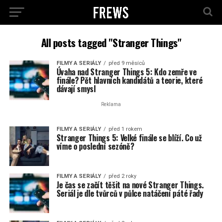
All posts tagged "Stranger Things"
FILMY A SERIÁLY
před 9 měsíců
Úvaha nad Stranger Things 5: Kdo zemře ve
finále? Pět hlavních kandidátů a teorie, které
dávají smysl
Reklama
FILMY A SERIÁLY
před 1 rokem
Stranger Things 5: Velké finále se blíží. Co už
víme o poslední sezóně?
FILMY A SERIÁLY
před 2 roky
Je čas se začít těšit na nové Stranger Things.
Seriál je dle tvůrců v půlce natáčení páté řady