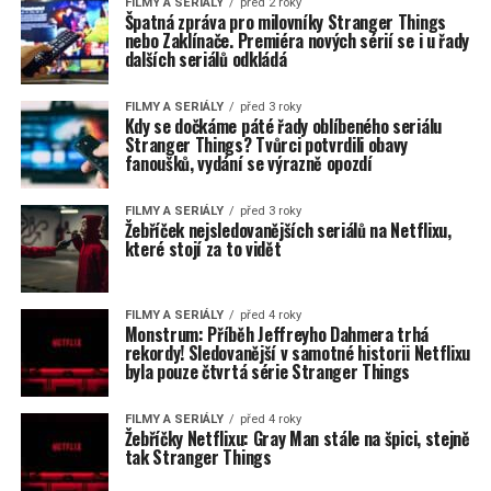
FILMY A SERIÁLY
před 2 roky
Špatná zpráva pro milovníky Stranger Things
nebo Zaklínače. Premiéra nových sérií se i u řady
dalších seriálů odkládá
FILMY A SERIÁLY
před 3 roky
Kdy se dočkáme páté řady oblíbeného seriálu
Stranger Things? Tvůrci potvrdili obavy
fanoušků, vydání se výrazně opozdí
FILMY A SERIÁLY
před 3 roky
Žebříček nejsledovanějších seriálů na Netflixu,
které stojí za to vidět
FILMY A SERIÁLY
před 4 roky
Monstrum: Příběh Jeffreyho Dahmera trhá
rekordy! Sledovanější v samotné historii Netflixu
byla pouze čtvrtá série Stranger Things
FILMY A SERIÁLY
před 4 roky
Žebříčky Netflixu: Gray Man stále na špici, stejně
tak Stranger Things