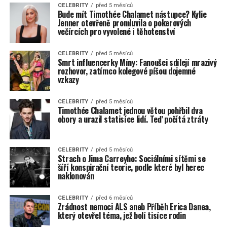
CELEBRITY
před 5 měsíců
Bude mít Timothée Chalamet nástupce? Kylie
Jenner otevřeně promluvila o pokerových
večírcích pro vyvolené i těhotenství
CELEBRITY
před 5 měsíců
Smrt influencerky Míny: Fanoušci sdílejí mrazivý
rozhovor, zatímco kolegové píšou dojemné
vzkazy
CELEBRITY
před 5 měsíců
Timothée Chalamet jednou větou pohřbil dva
obory a urazil statisíce lidí. Teď počítá ztráty
CELEBRITY
před 5 měsíců
Strach o Jima Carreyho: Sociálními sítěmi se
šíří konspirační teorie, podle které byl herec
naklonován
CELEBRITY
před 6 měsíců
Zrádnost nemoci ALS aneb Příběh Erica Danea,
který otevřel téma, jež bolí tisíce rodin