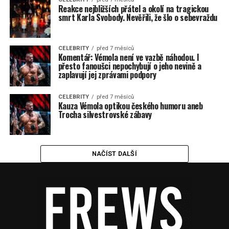
Reakce nejbližších přátel a okolí na tragickou
smrt Karla Svobody. Nevěřili, že šlo o sebevraždu
CELEBRITY
před 7 měsíců
Komentář: Vémola není ve vazbě náhodou. I
přesto fanoušci nepochybují o jeho nevině a
zaplavují jej zprávami podpory
CELEBRITY
před 7 měsíců
Kauza Vémola optikou českého humoru aneb
Trocha silvestrovské zábavy
NAČÍST DALŠÍ