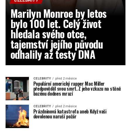
Marilyn Monroe by letos
bylo 100 let. Celý život
hledala svého otce,
tajemství jejího původu
odhalily až testy DNA
CELEBRITY
před 2 měsíce
Populární americký rapper Mac Miller
předpověděl svou smrt. Z jeho vzkazu na stěně
bazénu dodnes mrazí
CELEBRITY
před 2 měsíce
Prázdninová katastrofa aneb Když vaši
dovolenou naruší požár