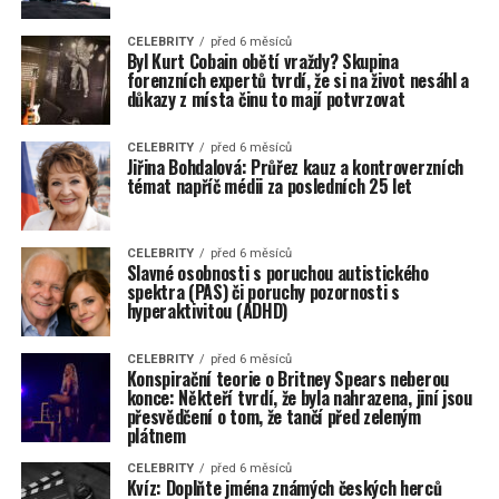
CELEBRITY
před 6 měsíců
Byl Kurt Cobain obětí vraždy? Skupina
forenzních expertů tvrdí, že si na život nesáhl a
důkazy z místa činu to mají potvrzovat
CELEBRITY
před 6 měsíců
Jiřina Bohdalová: Průřez kauz a kontroverzních
témat napříč médii za posledních 25 let
CELEBRITY
před 6 měsíců
Slavné osobnosti s poruchou autistického
spektra (PAS) či poruchy pozornosti s
hyperaktivitou (ADHD)
CELEBRITY
před 6 měsíců
Konspirační teorie o Britney Spears neberou
konce: Někteří tvrdí, že byla nahrazena, jiní jsou
přesvědčení o tom, že tančí před zeleným
plátnem
CELEBRITY
před 6 měsíců
Kvíz: Doplňte jména známých českých herců