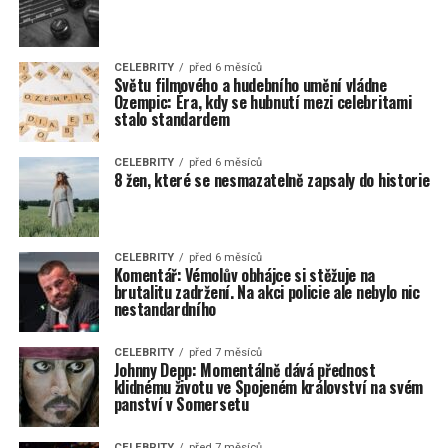
CELEBRITY
před 6 měsíců
Světu filmového a hudebního umění vládne
Ozempic: Éra, kdy se hubnutí mezi celebritami
stalo standardem
CELEBRITY
před 6 měsíců
8 žen, které se nesmazatelně zapsaly do historie
CELEBRITY
před 6 měsíců
Komentář: Vémolův obhájce si stěžuje na
brutalitu zadržení. Na akci policie ale nebylo nic
nestandardního
CELEBRITY
před 7 měsíců
Johnny Depp: Momentálně dává přednost
klidnému životu ve Spojeném království na svém
panství v Somersetu
CELEBRITY
před 7 měsíců