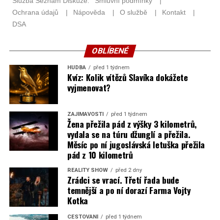
OBLÍBENÉ
HUDBA
před 1 týdnem
Kvíz: Kolik vítězů Slavíka dokážete
vyjmenovat?
ZAJÍMAVOSTI
před 1 týdnem
Žena přežila pád z výšky 3 kilometrů,
vydala se na túru džunglí a přežila.
Měsíc po ní jugoslávská letuška přežila
pád z 10 kilometrů
REALITY SHOW
před 2 dny
Zrádci se vrací. Třetí řada bude
temnější a po ní dorazí Farma Vojty
Kotka
CESTOVÁNÍ
před 1 týdnem