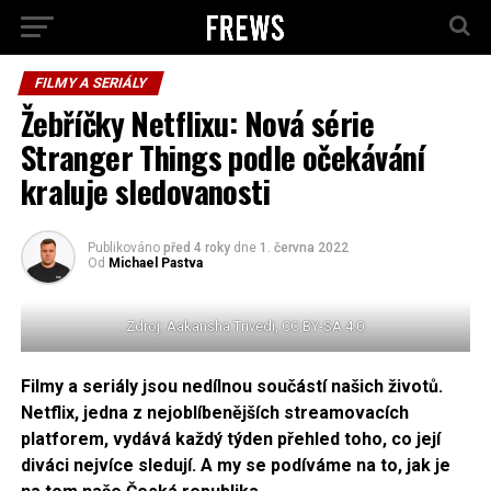
FILMY A SERIÁLY
Žebříčky Netflixu: Nová série
Stranger Things podle očekávání
kraluje sledovanosti
Publikováno
před 4 roky
dne
1. června 2022
Od
Michael Pastva
Zdroj: Aakansha Trivedi, CC BY-SA 4.0
Filmy a seriály jsou nedílnou součástí našich životů.
Netflix, jedna z nejoblíbenějších streamovacích
platforem, vydává každý týden přehled toho, co její
diváci nejvíce sledují. A my se podíváme na to, jak je