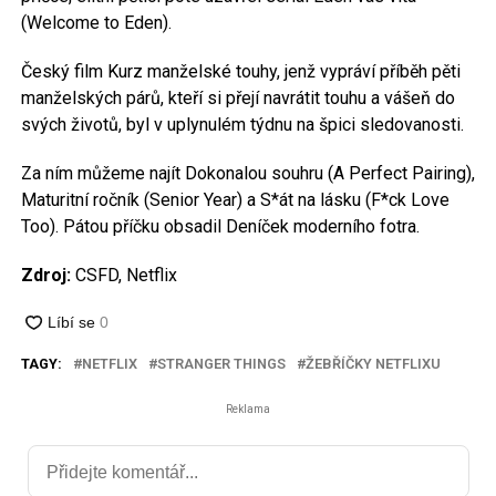
(Welcome to Eden).
Český film Kurz manželské touhy, jenž vypráví příběh pěti
manželských párů, kteří si přejí navrátit touhu a vášeň do
svých životů, byl v uplynulém týdnu na špici sledovanosti.
Za ním můžeme najít Dokonalou souhru (A Perfect Pairing),
Maturitní ročník (Senior Year) a S*át na lásku (F*ck Love
Too). Pátou příčku obsadil Deníček moderního fotra.
Zdroj:
CSFD, Netflix
TAGY:
NETFLIX
STRANGER THINGS
ŽEBŘÍČKY NETFLIXU
Reklama