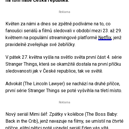
na tom naše Česká republika.
Reklama
Květen za námi a dnes se zpětně podíváme na to, co
fanoušci seriálů a filmů sledovali v období mezi 23. až 29.
květnem na populární streamingové platformě
Netflix
, jenž
pravidelně zveřejňuje své žebříčky.
V pátek 27. května vyšla na světlo světa první část 4. série
Stranger Things, která se okamžitě dostala na první příčku
sledovanosti jak v České republice, tak ve světě.
Advokát (The Lincoln Lawyer) se nachází na druhé příčce,
první série Stranger Things se poté vyšvihla na třetí místo.
Reklama
Nový seriál Mimi šéf: Zpátky v kolébce (The Boss Baby:
Back in the Crib), jenž navazuje na filmy, se umístil na čtvrté
příčce, elitní pětici poté uzavřel seriál Eden vás vítá