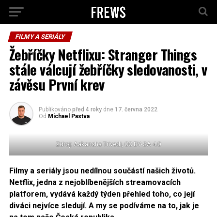
FILMY A SERIÁLY
Žebříčky Netflixu: Stranger Things
stále válcují žebříčky sledovanosti, v
závěsu První krev
Publikováno
před 4 roky
dne
17. června 2022
Od
Michael Pastva
Zdroj: Aakansha Trivedi, CC BY-SA 4.0
Filmy a seriály jsou nedílnou součástí našich životů.
Netflix, jedna z nejoblíbenějších streamovacích
platforem, vydává každý týden přehled toho, co její
diváci nejvíce sledují. A my se podíváme na to, jak je