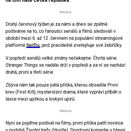
na tom naše Česká republika.
Reklama
Druhý červnový týden je za námi a dnes se zpětně
podíváme na to, co fanoušci seriálů a filmů sledovali v
období mezi 6. až 12. červnem na populární streamingové
platformě
Netflix
, jenž pravidelně zveřejňuje své žebříčky.
V popředí seriálů velké změny nečekejme. Čtvrtá série
Stranger Things se nadále drží v popředí a za ní se nachází
druhá, první a třetí série.
Zbývá nám tak pouze pátá příčka, kterou obsadila První
krev (First Kill), mysteriózní drama, které vypráví příběh o
lásce mezi upírkou a lovkyní upírů.
Reklama
Nyní se pojďme podívat na filmy, první příčka patří novince
v podobě Životní trefy (Hustle). Sportovní komedie v hlavní