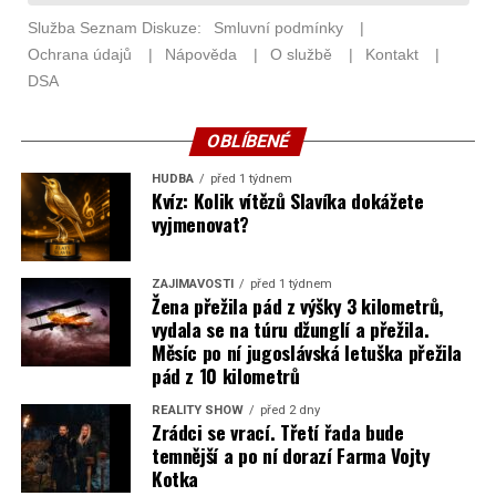
OBLÍBENÉ
HUDBA
před 1 týdnem
Kvíz: Kolik vítězů Slavíka dokážete
vyjmenovat?
ZAJÍMAVOSTI
před 1 týdnem
Žena přežila pád z výšky 3 kilometrů,
vydala se na túru džunglí a přežila.
Měsíc po ní jugoslávská letuška přežila
pád z 10 kilometrů
REALITY SHOW
před 2 dny
Zrádci se vrací. Třetí řada bude
temnější a po ní dorazí Farma Vojty
Kotka