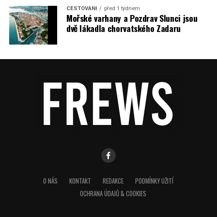
CESTOVÁNÍ
před 1 týdnem
Mořské varhany a Pozdrav Slunci jsou
dvě lákadla chorvatského Zadaru
O NÁS
KONTAKT
REDAKCE
PODMÍNKY UŽITÍ
OCHRANA ÚDAJŮ & COOKIES