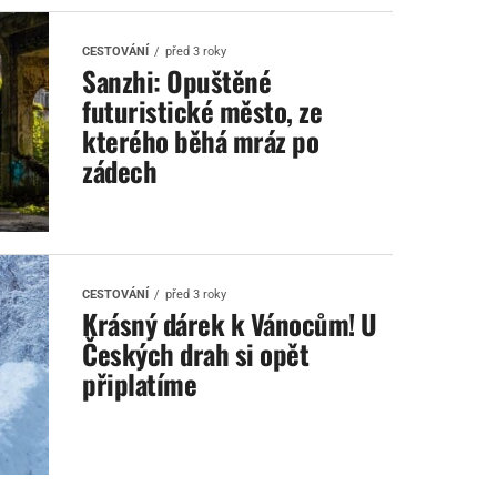
CESTOVÁNÍ
před 3 roky
Sanzhi: Opuštěné
futuristické město, ze
kterého běhá mráz po
zádech
CESTOVÁNÍ
před 3 roky
Krásný dárek k Vánocům! U
Českých drah si opět
připlatíme