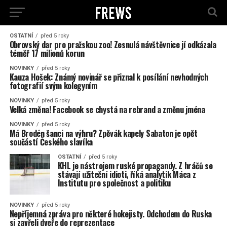
OSTATNÍ
před 5 roky
Obrovský dar pro pražskou zoo! Zesnulá návštěvnice jí odkázala
téměř 17 milionů korun
NOVINKY
před 5 roky
Kauza Hošek: Známý novinář se přiznal k posílání nevhodných
fotografií svým kolegyním
NOVINKY
před 5 roky
Velká změna! Facebook se chystá na rebrand a změnu jména
NOVINKY
před 5 roky
Má Brodén šanci na výhru? Zpěvák kapely Sabaton je opět
součástí Českého slavíka
OSTATNÍ
před 5 roky
KHL je nástrojem ruské propagandy. Z hráčů se
stávají užiteční idioti, říká analytik Máca z
Institutu pro společnost a politiku
NOVINKY
před 5 roky
Nepříjemná zpráva pro některé hokejisty. Odchodem do Ruska
si zavřeli dveře do reprezentace