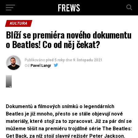
KULTURA
Blíží se premiéra nového dokumentu
o Beatles! Co od něj čekat?
Publikováno
před 5 roky
dne
9. listopadu 2021
Od
Pavel Langr
Zdroj:
Eric
Koch,
CC
Dokumentů a filmových snímků o legendárních
BY-
Beatles je již mnoho, přesto se stále objevují nové
SA
materiály, které stojí za to zpracovat. Již za pár dní se
3.0
můžeme těšit na premiéru trojdílné série The Beatles:
Get Back, za níž stojí slavný režisér Peter Jackson.