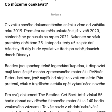
Co můžeme očekávat?
Reklama
O vzniku nového dokumentárního snímku víme od začátku
roku 2019. Premiéra se měla uskutečnit již v září 2020,
následně se posunula na srpen 2021. Nakonec se však
premiéry dočkáme 25. listopadu, tedy už za pár dní.
Všechny tři díly bude vysílat ve třech po sobě jdoucích
dnech Disney+.
Beatles jsou pochopitelně legendární kapelou, k dispozici
mají fanoušci již mnoho zpracovaného materiálu. Režisér
Peter Jackson, jenž například stojí za vznikem série Pán
prstenů, však v trojdílném seriálu opět vytasí něco nového.
Pro svůj dokument The Beatles: Get Back totiž získal 55
hodin dosud neviděného filmového materiálu a 140 hodin
zvukového záznamu. To vše navíc z období nahrávání