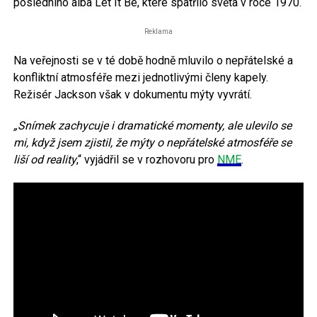
posledního alba Let It Be, které spatřilo světa v roce 1970.
Reklama
Na veřejnosti se v té době hodně mluvilo o nepřátelské a
konfliktní atmosféře mezi jednotlivými členy kapely.
Režisér Jackson však v dokumentu mýty vyvrátí.
„Snímek zachycuje i dramatické momenty, ale ulevilo se
mi, když jsem zjistil, že mýty o nepřátelské atmosféře se
liší od reality
,“ vyjádřil se v rozhovoru pro
NME
.