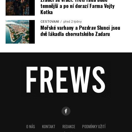
temnější a po ní dorazí Farma Vojty
Kotka
CESTOVÁNÍ
před 2 týdny
Mořské varhany a Pozdrav Slunci jsou
dvě lákadla chorvatského Zadaru
O NÁS
KONTAKT
REDAKCE
PODMÍNKY UŽITÍ