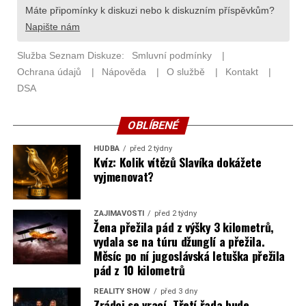
OBLÍBENÉ
HUDBA
před 2 týdny
Kvíz: Kolik vítězů Slavíka dokážete
vyjmenovat?
ZAJÍMAVOSTI
před 2 týdny
Žena přežila pád z výšky 3 kilometrů,
vydala se na túru džunglí a přežila.
Měsíc po ní jugoslávská letuška přežila
pád z 10 kilometrů
REALITY SHOW
před 3 dny
Zrádci se vrací. Třetí řada bude