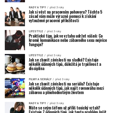
RADY A TIPY
před 3 roky
Jak si vést na pracovním pohovoru? Těchto 5
zásad vám může výrazně pomoci k získání
vytoužené pracovní příležitosti
LIFESTYLE
před 3 roky
Praktické tipy, jak ve vztahu udržet vášeň: Co
kromě komunikace nebo zábavného sexu nejvíce
funguje?
LIFESTYLE
před 3 roky
Jak se zbavit závislosti na sladké? Existuje
několik účinných tipů, důležitá je trpělivost a
disciplína
FILMY A SERIÁLY
před 3 roky
Jak se zbavit závislosti na seriálu? Existuje
několik účinných tipů, jak najít rovnováhu mezi
zábavou a plnohodnotným životem
RADY A TIPY
před 3 roky
Máte se svým šéfem už příliš toxický vztah?
Existuje 7 účinných tipů, jak tento problém řešit