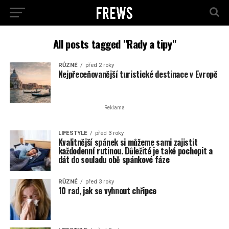
All posts tagged "Rady a tipy"
RŮZNÉ
před 2 roky
Nejpřeceňovanější turistické destinace v Evropě
Reklama
LIFESTYLE
před 3 roky
Kvalitnější spánek si můžeme sami zajistit
každodenní rutinou. Důležité je také pochopit a
dát do souladu obě spánkové fáze
RŮZNÉ
před 3 roky
10 rad, jak se vyhnout chřipce