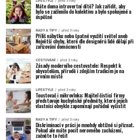
LIFESTYLE
před 3 roky
Máte doma introvertní dítě? Jak zařídit, aby
bylo se začlenilo do kolektivu a bylo spokojené a
úspěšné
RADY A TIPY
před 3 roky
Příliš nábytku nebo špatné využití světel aneb
Největší chyby, které dle designérů lidé dělají při
zařizování domácnosti
CESTOVÁNÍ
před 3 roky
Zásady moderního cestovatele: Respekt k
obyvatelům, přírodě i zdejším tradicím je na
prvním místě
LIFESTYLE
před 3 roky
Toustovač i mikrovlnka: Majitel čisticí firmy
představuje kuchyňské předměty, které jejich
vlastníci obvykle zapomínají pořádně vyčistit
RADY A TIPY
před 3 roky
Diskriminaci v práci je mnohdy obtížné si přiznat.
Pokud ale máte pocit nerovného zacházení,
začněte to řešit