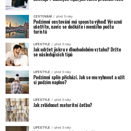
CESTOVÁNÍ
před 3 roky
Podzimní cestování má spoustu výhod! Výrazně
ušetříte, navíc se dočkáte i menšího počtu
turistů
LIFESTYLE
před 3 roky
Jak udržet jiskru v dlouhodobém vztahu? Držte
se následujících tipů
LIFESTYLE
před 3 roky
Podzimní splín přichází. Jak se mu vyhnout a užít
si podzim naplno?
LIFESTYLE
před 3 roky
Jak zvládnout maturitní četbu?
LIFESTYLE
před 3 roky