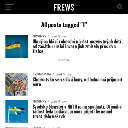
All posts tagged "1"
NOVINKY
před 5 roky
Ukrajina hlásí rekordní nárůst nezvěstných dětí,
od začátku ruské invaze jich zmizelo přes dva
tisíce
Reklama
EKONOMIKA
před 5 roky
Chorvatsko se vzdává kuny, od ledna má přijmout
euro
NOVINKY
před 5 roky
Švédské členství v NATO je na spadnutí. Oficiální
žádost byla podána, proces přijetí by neměl
trvat déle než rok