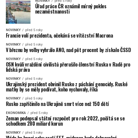
NOVINKY
před 5 roky
Úřad práce ČR oznámil mírný pokles
nezaměstnanosti
NOVINKY
před 5 roky
Francie volí prezidenta, očekává se vítězství Macrona
NOVINKY
před 5 roky
V březnu by volby vyhrálo ANO, nad pět procent by získalo ČSSD
NOVINKY
před 5 roky
OSN kvůli vraždění civilistů přerušilo členství Ruska v Radě pro
lidská práva
NOVINKY
před 5 roky
Ukrajinský prezident obvinil Rusko z páchání genocidy. Ruské
matky by se měly podívat, koho vychovaly, říká
NOVINKY
před 5 roky
Rusko zapříčinilo na Ukrajině smrt více než 150 dětí
EKONOMIKA
před 5 roky
Zeman podepsal státní rozpočet pro rok 2022, počítá se se
schodkem 280 miliard korun
NOVINKY
před 5 roky