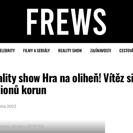
ELEBRITY
FILMY A SERIÁLY
REALITY SHOW
ZAJÍMAVOSTI
CESTOV
ality show Hra na oliheň! Vítěz s
lionů korun
rvna 2022
homas Johnson, CC BY 2.0,