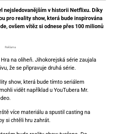
l nejsledovanějším v historii Netflixu. Díky
hou pro reality show, která bude inspirována
ude, ovšem vítěz si odnese přes 100 milionů
Reklama
Hra na oliheň. Jihokorejská série zaujala
vu, že se připravuje druhá série.
eality show, která bude tímto seriálem
ohli vidět například u YouTubera Mr.
ideo.
ještě více materiálu a spustil casting na
by si chtěli hru zahrát.