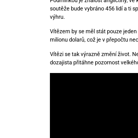
Podmínkou je znalost angličtiny, ve
soutěže bude vybráno 456 lidí a ti 
výhru.
Vítězem by se měl stát pouze jeden 
milionu dolarů, což je v přepočtu ne
Vítězi se tak výrazně změní život. Ne
dozajista přitáhne pozornost velké