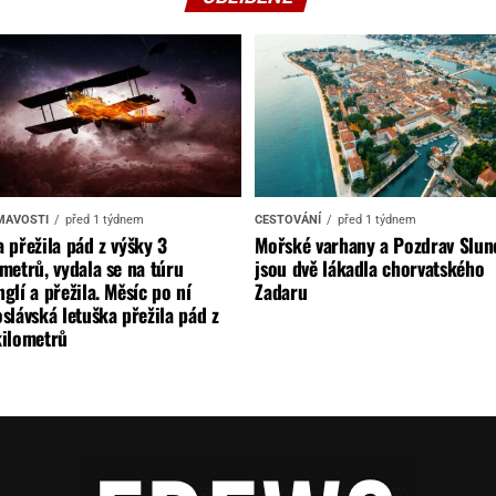
MAVOSTI
před 1 týdnem
CESTOVÁNÍ
před 1 týdnem
 přežila pád z výšky 3
Mořské varhany a Pozdrav Slun
metrů, vydala se na túru
jsou dvě lákadla chorvatského
glí a přežila. Měsíc po ní
Zadaru
slávská letuška přežila pád z
kilometrů