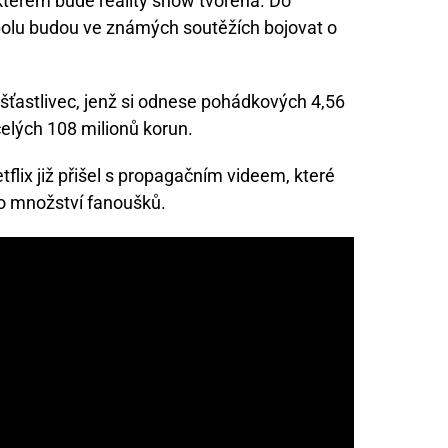
 kterém bude reality show tvořena. Do
spolu budou ve známých soutěžích bojovat o
šťastlivec, jenž si odnese pohádkových 4,56
celých 108 milionů korun.
tflix již přišel s propagačním videem, které
ho množství fanoušků.