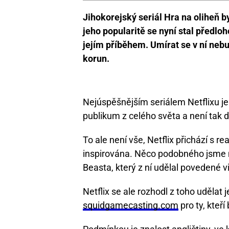
Jihokorejský seriál Hra na oliheň by
jeho popularitě se nyní stal předlo
jejím příběhem. Umírat se v ní neb
korun.
Nejúspěšnějším seriálem Netflixu je 
publikum z celého světa a není tak di
To ale není vše, Netflix přichází s r
inspirována. Něco podobného jsme m
Beasta, který z ní udělal povedené v
Netflix se ale rozhodl z toho udělat 
squidgamecasting.com
pro ty, kteří 