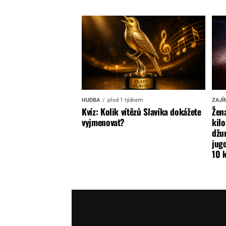
HUDBA
před 1 týdnem
ZAJÍ
Kvíz: Kolik vítězů Slavíka dokážete
Žena
vyjmenovat?
kilo
džun
jugo
10 