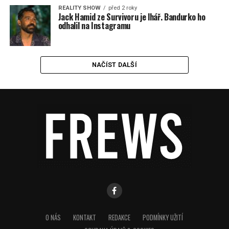
REALITY SHOW
před 2 roky
Jack Hamid ze Survivoru je lhář. Bandurko ho
odhalil na Instagramu
NAČÍST DALŠÍ
O NÁS
KONTAKT
REDAKCE
PODMÍNKY UŽITÍ