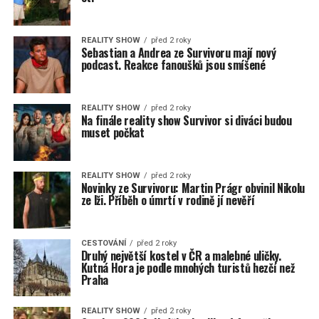
REALITY SHOW
před 2 roky
Sebastian a Andrea ze Survivoru mají nový
podcast. Reakce fanoušků jsou smíšené
REALITY SHOW
před 2 roky
Na finále reality show Survivor si diváci budou
muset počkat
REALITY SHOW
před 2 roky
Novinky ze Survivoru: Martin Prágr obvinil Nikolu
ze lži. Příběh o úmrtí v rodině jí nevěří
CESTOVÁNÍ
před 2 roky
Druhý největší kostel v ČR a malebné uličky.
Kutná Hora je podle mnohých turistů hezčí než
Praha
REALITY SHOW
před 2 roky