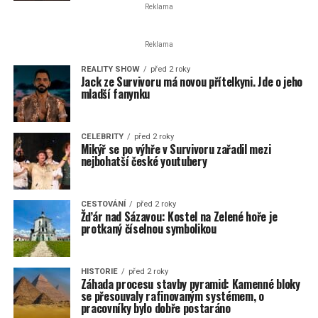
Reklama
Reklama
REALITY SHOW
před 2 roky
Jack ze Survivoru má novou přítelkyni. Jde o jeho
mladší fanynku
CELEBRITY
před 2 roky
Mikýř se po výhře v Survivoru zařadil mezi
nejbohatší české youtubery
CESTOVÁNÍ
před 2 roky
Žďár nad Sázavou: Kostel na Zelené hoře je
protkaný číselnou symbolikou
HISTORIE
před 2 roky
Záhada procesu stavby pyramid: Kamenné bloky
se přesouvaly rafinovaným systémem, o
pracovníky bylo dobře postaráno