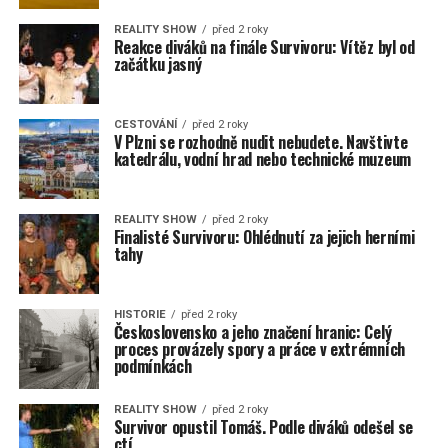
REALITY SHOW
před 2 roky
Reakce diváků na finále Survivoru: Vítěz byl od
začátku jasný
CESTOVÁNÍ
před 2 roky
V Plzni se rozhodně nudit nebudete. Navštivte
katedrálu, vodní hrad nebo technické muzeum
REALITY SHOW
před 2 roky
Finalisté Survivoru: Ohlédnutí za jejich herními
tahy
HISTORIE
před 2 roky
Československo a jeho značení hranic: Celý
proces provázely spory a práce v extrémních
podmínkách
REALITY SHOW
před 2 roky
Survivor opustil Tomáš. Podle diváků odešel se
ctí