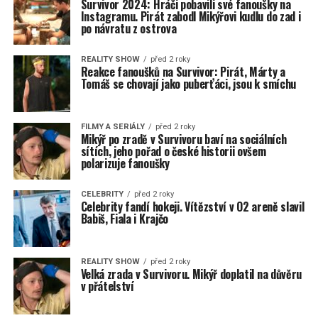
Survivor 2024: Hráči pobavili své fanoušky na
Instagramu. Pirát zabodl Mikýřovi kudlu do zad i
po návratu z ostrova
REALITY SHOW
před 2 roky
Reakce fanoušků na Survivor: Pirát, Márty a
Tomáš se chovají jako puberťáci, jsou k smíchu
FILMY A SERIÁLY
před 2 roky
Mikýř po zradě v Survivoru baví na sociálních
sítích, jeho pořad o české historii ovšem
polarizuje fanoušky
CELEBRITY
před 2 roky
Celebrity fandí hokeji. Vítězství v O2 areně slavil
Babiš, Fiala i Krajčo
REALITY SHOW
před 2 roky
Velká zrada v Survivoru. Mikýř doplatil na důvěru
v přátelství