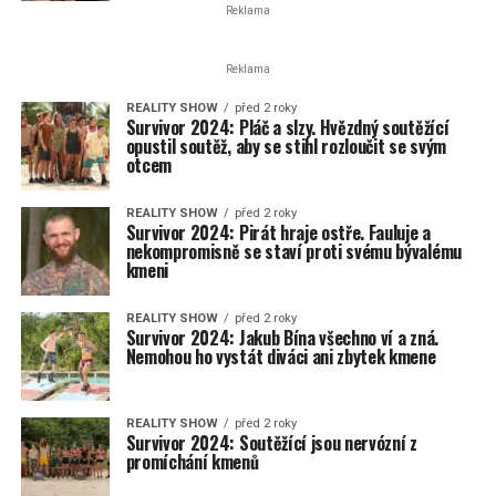
Reklama
Reklama
REALITY SHOW
před 2 roky
Survivor 2024: Pláč a slzy. Hvězdný soutěžící
opustil soutěž, aby se stihl rozloučit se svým
otcem
REALITY SHOW
před 2 roky
Survivor 2024: Pirát hraje ostře. Fauluje a
nekompromisně se staví proti svému bývalému
kmeni
REALITY SHOW
před 2 roky
Survivor 2024: Jakub Bína všechno ví a zná.
Nemohou ho vystát diváci ani zbytek kmene
REALITY SHOW
před 2 roky
Survivor 2024: Soutěžící jsou nervózní z
promíchání kmenů