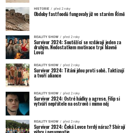
HISTORIE
před 2 roky
Obdoby fastfoodů fungovaly již ve starém Římě
REALITY SHOW
před 2 roky
Survivor 2024: Soutěžící se vzdávají jeden za
druhým. Nedostatkem motivace trpí hlavně
Lovci
REALITY SHOW
před 2 roky
Survivor 2024: Titáni jdou proti sobě. Taktizují
a tvoří aliance
REALITY SHOW
před 2 roky
Survivor 2024: Ostré hádky a agrese. Filip si
vytváří nepřátele na ostrově i mimo něj
REALITY SHOW
před 2 roky
Survivor 2024: Čeká Lovce tvrdý náraz? Sbírají
výhry i nesympatie