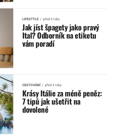
LIFESTYLE
před 3 roky
Jak jíst špagety jako pravý
Ital? Odborník na etiketu
vám poradí
CESTOVÁNÍ
před 3 roky
Krásy Itálie za méně peněz:
7 tipů jak ušetřit na
dovolené