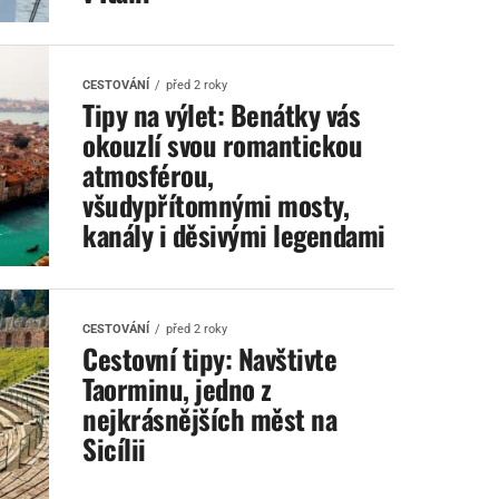
CESTOVÁNÍ
před 2 roky
Tipy na výlet: Benátky vás
okouzlí svou romantickou
atmosférou,
všudypřítomnými mosty,
kanály i děsivými legendami
CESTOVÁNÍ
před 2 roky
Cestovní tipy: Navštivte
Taorminu, jedno z
nejkrásnějších měst na
Sicílii