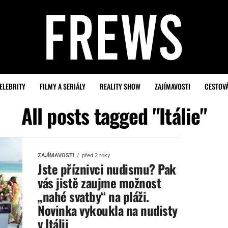
ELEBRITY
FILMY A SERIÁLY
REALITY SHOW
ZAJÍMAVOSTI
CESTOV
All posts tagged "Itálie"
ZAJÍMAVOSTI
před 2 roky
Jste příznivci nudismu? Pak
vás jistě zaujme možnost
„nahé svatby“ na pláži.
Novinka vykoukla na nudisty
v Itálii