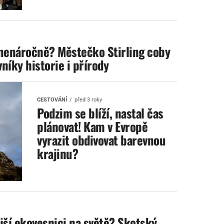
 nenáročně? Městečko Stirling coby
níky historie i přírody
CESTOVÁNÍ
před 3 roky
Podzim se blíží, nastal čas
plánovat! Kam v Evropě
vyrazit obdivovat barevnou
krajinu?
jší ekovesnici na světě? Skotský