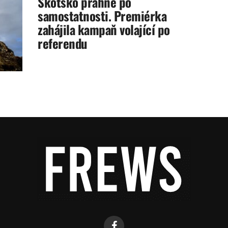
Skotsko prahne po
samostatnosti. Premiérka
zahájila kampaň volající po
referendu