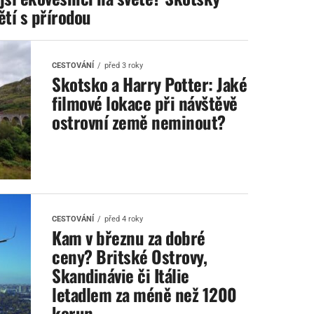
ětí s přírodou
CESTOVÁNÍ
před 3 roky
Skotsko a Harry Potter: Jaké
filmové lokace při návštěvě
ostrovní země neminout?
CESTOVÁNÍ
před 4 roky
Kam v březnu za dobré
ceny? Britské Ostrovy,
Skandinávie či Itálie
letadlem za méně než 1200
korun