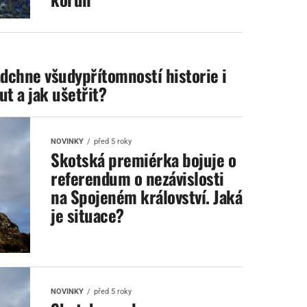
adchne všudypřítomností historie i
t a jak ušetřit?
NOVINKY
před 5 roky
Skotská premiérka bojuje o
referendum o nezávislosti
na Spojeném království. Jaká
je situace?
NOVINKY
před 5 roky