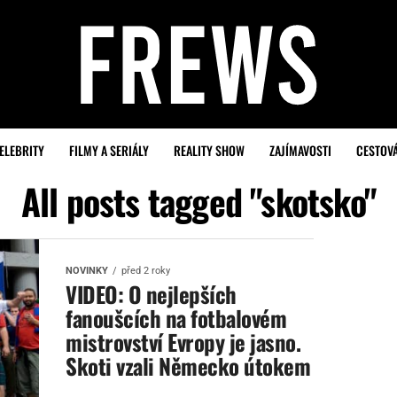
ELEBRITY
FILMY A SERIÁLY
REALITY SHOW
ZAJÍMAVOSTI
CESTOV
All posts tagged "skotsko"
NOVINKY
před 2 roky
VIDEO: O nejlepších
fanoušcích na fotbalovém
mistrovství Evropy je jasno.
Skoti vzali Německo útokem