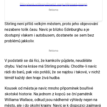
Příspěvek sdílený Pavel Langr (@pavel_langr)
Reklama
Stirling není příliš velkým městem, proto jeho objevování
nezabere tolik času. Navíc je blízko Edinburghu a je
dostupný vlakem i autobusem, dostanete se sem bez
problémů jakkoliv.
Reklama
V podstatě se dá říci, že kamkoliv půjdete, neuděláte
chybu. Vad na kráse má Stirling pomálu. Chodíte-li navíc
rádi do barů, pak vás potěší, že se najdou i takové, v nichž
téměř každý den hraje živá hudba.
Kousek od města je navíc mnoho připomínek bouřlivé
skotské historie. Na jednom z kopců se ční památník
Williama Wallace, odkud jsou nádherné výhledy nejen na
město, ale i do okolní krajiny. Navíc je k dispozici zajímavá