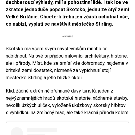
dechberoucí výhledy, milí a pohostinní lidé. I tak lze ve
zkratce jednoduše popsat Skotsko, jednu ze čtyř zemí
Velké Británie. Chcete-li třeba jen zčásti ochutnat vše,
co nabízí, vyplatí se navštívit městečko Stirling.
Reklama
Skotsko má všem svým návštěvníkům mnoho co
nabídnout. Na své si přijdou milovníci architektury, historie,
ale i přírody. Míst, kde se smísí vše dohromady, najdeme v
britské zemi dostatek, nicméně za vypíchnutí stojí
městečko Stirling a jeho blízké okolí.
Klid, žádné extrémně přehnané davy turistů, jeden z
nejvýznamnějších hradů skotské historie, nádherné stavby,
několik úzkých uliček, vyloženě ukázkový skotský hřbitov
s vyhlídkou na zmíněný hrad, ale také krásná příroda kolem.