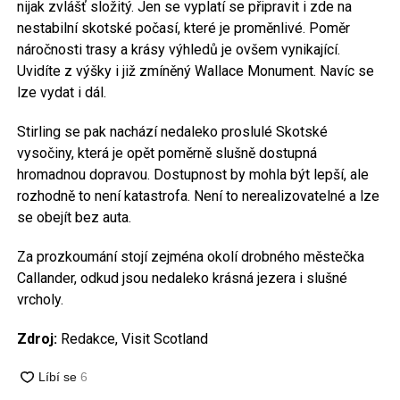
nijak zvlášť složitý. Jen se vyplatí se připravit i zde na
nestabilní skotské počasí, které je proměnlivé. Poměr
náročnosti trasy a krásy výhledů je ovšem vynikající.
Uvidíte z výšky i již zmíněný Wallace Monument. Navíc se
lze vydat i dál.
Stirling se pak nachází nedaleko proslulé Skotské
vysočiny, která je opět poměrně slušně dostupná
hromadnou dopravou. Dostupnost by mohla být lepší, ale
rozhodně to není katastrofa. Není to nerealizovatelné a lze
se obejít bez auta.
Za prozkoumání stojí zejména okolí drobného městečka
Callander, odkud jsou nedaleko krásná jezera i slušné
vrcholy.
Zdroj:
Redakce, Visit Scotland