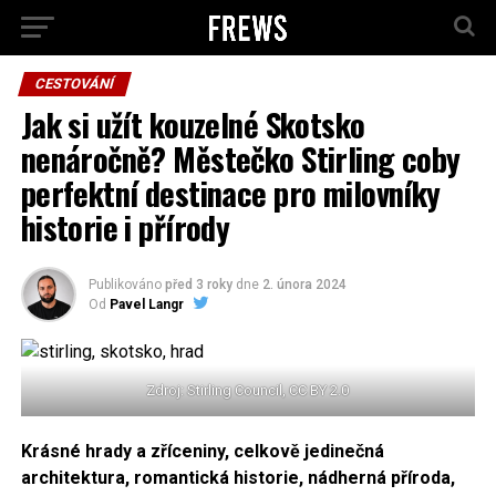
CESTOVÁNÍ
Jak si užít kouzelné Skotsko
nenáročně? Městečko Stirling coby
perfektní destinace pro milovníky
historie i přírody
Publikováno
před 3 roky
dne
2. února 2024
Od
Pavel Langr
Zdroj: Stirling Council, CC BY 2.0
Krásné hrady a zříceniny, celkově jedinečná
architektura, romantická historie, nádherná příroda,