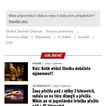
OBLÍBENÉ
HUDBA
před 1 týdnem
Kvíz: Kolik vítězů Slavíka dokážete
vyjmenovat?
ZAJÍMAVOSTI
před 1 týdnem
Žena přežila pád z výšky 3 kilometrů,
vydala se na túru džunglí a přežila.
Měsíc po ní jugoslávská letuška přežila
pád z 10 kilometrů