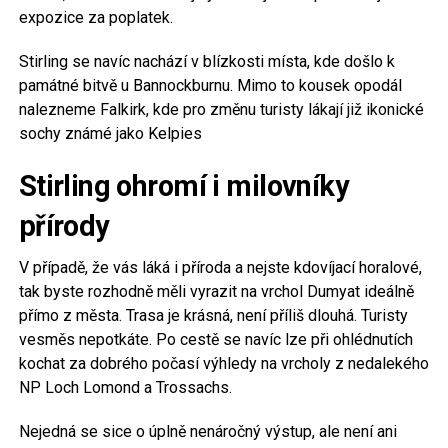
expozice za poplatek.
Stirling se navíc nachází v blízkosti místa, kde došlo k
památné bitvě u Bannockburnu. Mimo to kousek opodál
nalezneme Falkirk, kde pro změnu turisty lákají již ikonické
sochy známé jako Kelpies
Stirling ohromí i milovníky
přírody
V případě, že vás láká i příroda a nejste kdovíjací horalové,
tak byste rozhodně měli vyrazit na vrchol Dumyat ideálně
přímo z města. Trasa je krásná, není příliš dlouhá. Turisty
vesměs nepotkáte. Po cestě se navíc lze při ohlédnutích
kochat za dobrého počasí výhledy na vrcholy z nedalekého
NP Loch Lomond a Trossachs.
Nejedná se sice o úplně nenáročný výstup, ale není ani