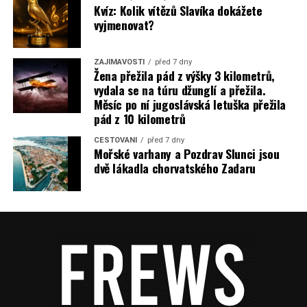
Kvíz: Kolik vítězů Slavíka dokážete
vyjmenovat?
ZAJÍMAVOSTI
před 7 dny
Žena přežila pád z výšky 3 kilometrů,
vydala se na túru džunglí a přežila.
Měsíc po ní jugoslávská letuška přežila
pád z 10 kilometrů
CESTOVÁNÍ
před 7 dny
Mořské varhany a Pozdrav Slunci jsou
dvě lákadla chorvatského Zadaru