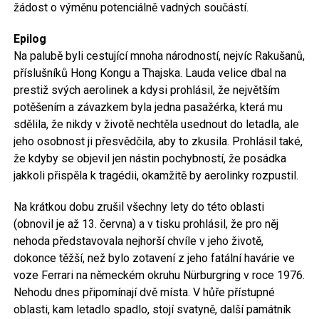
žádost o výměnu potenciálně vadných součástí.
Epilog
Na palubě byli cestující mnoha národností, nejvíc Rakušanů,
příslušníků Hong Kongu a Thajska. Lauda velice dbal na
prestiž svých aerolinek a kdysi prohlásil, že největším
potěšením a závazkem byla jedna pasažérka, která mu
sdělila, že nikdy v životě nechtěla usednout do letadla, ale
jeho osobnost ji přesvědčila, aby to zkusila. Prohlásil také,
že kdyby se objevil jen nástin pochybností, že posádka
jakkoli přispěla k tragédii, okamžitě by aerolinky rozpustil.
Na krátkou dobu zrušil všechny lety do této oblasti
(obnovil je až 13. června) a v tisku prohlásil, že pro něj
nehoda představovala nejhorší chvíle v jeho životě,
dokonce těžší, než bylo zotavení z jeho fatální havárie ve
voze Ferrari na německém okruhu Nürburgring v roce 1976.
Nehodu dnes připomínají dvě místa. V hůře přístupné
oblasti, kam letadlo spadlo, stojí svatyně, další památník