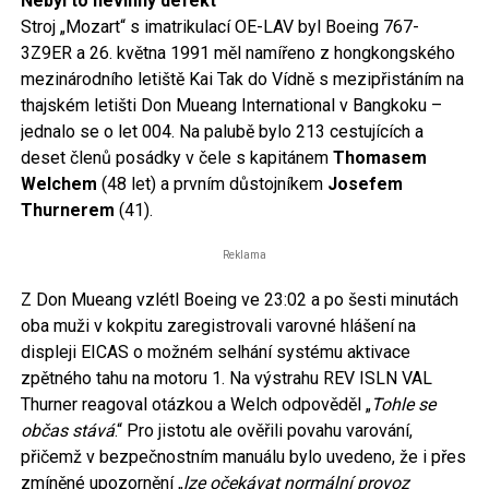
Nebyl to nevinný defekt
Stroj „Mozart“ s imatrikulací OE-LAV byl Boeing 767-
3Z9ER a 26. května 1991 měl namířeno z hongkongského
mezinárodního letiště Kai Tak do Vídně s mezipřistáním na
thajském letišti Don Mueang International v Bangkoku –
jednalo se o let 004. Na palubě bylo 213 cestujících a
deset členů posádky v čele s kapitánem
Thomasem
Welchem
(48 let) a prvním důstojníkem
Josefem
Thurnerem
(41).
Reklama
Z Don Mueang vzlétl Boeing ve 23:02 a po šesti minutách
oba muži v kokpitu zaregistrovali varovné hlášení na
displeji EICAS o možném selhání systému aktivace
zpětného tahu na motoru 1. Na výstrahu REV ISLN VAL
Thurner reagoval otázkou a Welch odpověděl „
Tohle se
občas stává
.“ Pro jistotu ale ověřili povahu varování,
přičemž v bezpečnostním manuálu bylo uvedeno, že i přes
zmíněné upozornění „
lze očekávat normální provoz