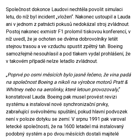
Společnost dokonce Laudovi nechtěla povolit simulaci
letu, do níž byl incident „vložen“. Nakonec ustoupil a Lauda
ani v jednom z patnácti pokusů nedokázal stroj zvládnout.
Postoj nakonec exmistr F1 prolomil tiskovou konferencí, v
níž uvedl, že je ochoten se dvěma dobrovolníky letět
stejnou trasou a ve vzduchu spustit zpětný tah. Boeing
samozřejmě nesouhlasil a pod tlakem vydal prohlášení, že
v takovém případě nelze letadlo zvládnout.
„
Poprvé po osmi měsících bylo jasně řečeno, že vina padá
na společnost Boeing a nikoli na výrobce motorů Pratt &
Whitney nebo na aerolinky, které letoun provozovaly
,“
konstatoval Lauda. Boeing pak musel provést revizi
systému a instaloval nové synchronizační prvky,
zabraňující svévolnému spuštění, pokud hlavní podvozek
není v poloze dotyku se zemí. V srpnu 1991 pak varoval
letecké společnosti, že na 1600 letadel má instalovaný
podobný systém a po dvou měsících dostali majitelé