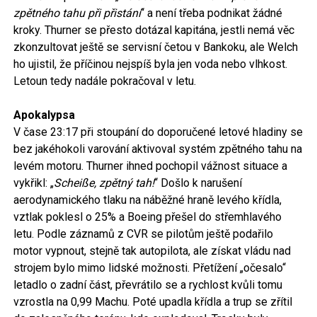
zpětného tahu při přistání
“ a není třeba podnikat žádné
kroky. Thurner se přesto dotázal kapitána, jestli nemá věc
zkonzultovat ještě se servisní četou v Bankoku, ale Welch
ho ujistil, že příčinou nejspíš byla jen voda nebo vlhkost.
Letoun tedy nadále pokračoval v letu.
Apokalypsa
V čase 23:17 při stoupání do doporučené letové hladiny se
bez jakéhokoli varování aktivoval systém zpětného tahu na
levém motoru. Thurner ihned pochopil vážnost situace a
vykřikl: „
Scheiße, zpětný tah!
“ Došlo k narušení
aerodynamického tlaku na náběžné hraně levého křídla,
vztlak poklesl o 25% a Boeing přešel do střemhlavého
letu. Podle záznamů z CVR se pilotům ještě podařilo
motor vypnout, stejně tak autopilota, ale získat vládu nad
strojem bylo mimo lidské možnosti. Přetížení „očesalo“
letadlo o zadní část, převrátilo se a rychlost kvůli tomu
vzrostla na 0,99 Machu. Poté upadla křídla a trup se zřítil