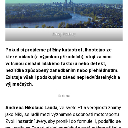
Zdroj: Pixabay
Pokud si projdeme příčiny katastrof, lhostejno ze
které oblasti (s výjimkou přírodních), stojí za nimi
většinou selhání lidského faktoru nebo defekt,
nezřídka způsobený zanedbáním nebo přehlédnutím.
Existuje však i podskupina závad nepředvídatelných a
výjimečných.
Reklama
Andreas Nikolaus Lauda
, ve světě F1 a veřejnosti známý
jako Niki, se řadil mezi významné osobnosti motorsportu.
Zvolil hazardní úvěry, aby pronikl do formule 1, podařilo se