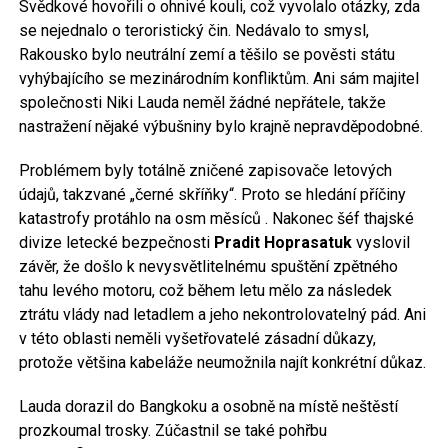
Svědkové hovořili o ohnivé kouli, což vyvolalo otázky, zda
se nejednalo o teroristický čin. Nedávalo to smysl,
Rakousko bylo neutrální zemí a těšilo se pověsti státu
vyhýbajícího se mezinárodním konfliktům. Ani sám majitel
společnosti Niki Lauda neměl žádné nepřátele, takže
nastražení nějaké výbušniny bylo krajně nepravděpodobné.
Problémem byly totálně zničené zapisovače letových
údajů, takzvané „černé skříňky“. Proto se hledání příčiny
katastrofy protáhlo na osm měsíců . Nakonec šéf thajské
divize letecké bezpečnosti
Pradit Hoprasatuk
vyslovil
závěr, že došlo k nevysvětlitelnému spuštění zpětného
tahu levého motoru, což během letu mělo za následek
ztrátu vlády nad letadlem a jeho nekontrolovatelný pád. Ani
v této oblasti neměli vyšetřovatelé zásadní důkazy,
protože většina kabeláže neumožnila najít konkrétní důkaz.
Lauda dorazil do Bangkoku a osobně na místě neštěstí
prozkoumal trosky. Zúčastnil se také pohřbu