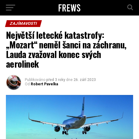
ZAJÍMAVOSTI
Největší letecké katastrofy:
„Mozart“ neměl šanci na záchranu,
Lauda zvažoval konec svých
aerolinek
Publikováno
před 3 roky
dne
26. září 2023
Od
Robert Pavelka