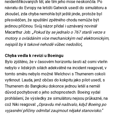
neidentifikovaných těl, ale tím jeho mise neskončila. Po
návratu do Evropy na letišti Gatwick usedl do simulátoru a
zkoušel, zda chyba nemohla být ještě jinde, protože byl
přesvědčen, že spuštění zpětného chodu nemůže být
jedinou příčinou. Svůj názor přidal i uznávaný novinář
Macarthur Job: „
Pokud by se jednalo o 767 starší verze s
motory s ovládáním více mechanickým než elektronickým,
nejspíš by k takové nehodě vůbec nedošlo!
„
Chyba vedla k revizi u Boeingu
Bylo zjištěno, že v časovém horizontu šesti až osmi vteřin
nebylo v lidských silách adekvátně na incident reagovat, v
tomto směru nebylo možné Welchovi s Thurnerem cokoli
vytknout. Lauda, jenž občas do kokpitu jako pilot usedl, s
Thurnerem do Bangkoku dokonce jednou letěl a neměl
důvod pochybovat o jeho schopnostech. Boeing vydal
prohlášení, že výsledky ze simulátoru nejsou průkazné, na
což Niki reagoval: „
Opravdu mě naštvalo, když Boeing po
vyjasnění příčiny odmítal zaujmout nějaké stanovisko.
“