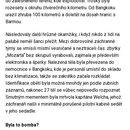
do zalesněného terénu, kde explodoval. Trosky byly
rozesety v okruhu čtverečního kilometru. Od Bangkoku
urazil zhruba 100 kilometrů a doletěl na dosah hranic s
Barmou.
Následovaly další hrůzné okamžiky, i když nikdo z lidí na
palubě neměl šanci přežít. Mezi dobrovolné záchranné
týmy se vmísili místní vesničané a neztráceli čas: zbytky
„Mozarta“ bez skrupulí vyrabovali, zajímala je především
elektronika a šperky. Nalezená těla byla převezena do
nemocnice v Bangkoku, kde je personál umístil do skladu
bez klimatizace, takže se zakrátko začala rozkládat.
Identifikace obětí byla možná mnohdy jen podle zubních
záznamů, nakonec 27 těl se vůbec nepovedlo rozpoznat.
Smutným mementem byla mrtvola kapitána Welcha, jehož
záchranáři našli v minimálně porušené pilotní kabině sedět
v jeho sedadle.
Byla to bomba?