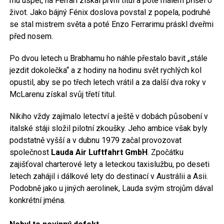
mu uspět, na Ferrari získal první titul a poté málem přišel o
život. Jako bájný Fénix doslova povstal z popela, podruhé
se stal mistrem světa a poté Enzo Ferrarimu práskl dveřmi
před nosem.
Po dvou letech u Brabhamu ho náhle přestalo bavit „stále
jezdit dokolečka“ a z hodiny na hodinu svět rychlých kol
opustil, aby se po třech letech vrátil a za další dva roky v
McLarenu získal svůj třetí titul.
Nikiho vždy zajímalo letectví a ještě v dobách působení v
italské stáji složil pilotní zkoušky. Jeho ambice však byly
podstatně vyšší a v dubnu 1979 začal provozovat
společnost
Lauda Air Luftfahrt GmbH
. Zpočátku
zajišťoval charterové lety a leteckou taxislužbu, po deseti
letech zahájil i dálkové lety do destinací v Austrálii a Asii.
Podobně jako u jiných aerolinek, Lauda svým strojům dával
konkrétní jména.