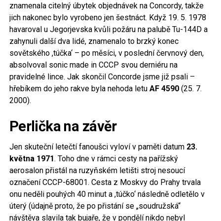
znamenala citelný úbytek objednávek na Concordy, takže
jich nakonec bylo vyrobeno jen šestnáct. Když 19. 5. 1978
havaroval u Jegorjevska kvůli požáru na palubě Tu-144D a
zahynuli další dva lidé, znamenalo to brzký konec
sovětského ,túčka‘ – po měsíci, v poslední červnový den,
absolvoval sonic made in CCCP svou derniéru na
pravidelné lince. Jak skončil Concorde jsme již psali –
hřebíkem do jeho rakve byla nehoda letu
AF 4590
(25. 7.
2000).
Perlička na závěr
Jen skuteční letečtí fanoušci vyloví v paměti datum
23.
května 1971
. Toho dne v rámci cesty na pařížský
aerosalon přistál na ruzyňském letišti stroj nesoucí
označení CCCP-68001. Cesta z Moskvy do Prahy trvala
onu neděli pouhých 40 minut a ,túčko‘ následně odletělo v
úterý (údajně proto, že po přistání se „soudružská“
návštěva slavila tak bujaře, že v pondělí nikdo nebyl