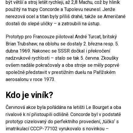
být větší a stroj letět rychleji, až 2,8 Machu, což by hliník
použitý na trupy Concorde a Tupolevu neunesl. Jenže
nerezová ocel a titan byly příliš drahé, takže se Američané
dostali do slepé uličky – a zatroubili na ústup.
Prototyp pro Francouze pilotoval André Turcat, britský
Brian Trubshaw; na oblohu se dostaly 2. března resp. 5.
dubna 1969. Nakonec se SSSR dočkal i překročení
nadzvukové rychlosti – stalo se tak 5. června. Zkoušky
ovšem nadále pokračovaly a oba stroje se měly poprvé
společně představit v prestižním duelu na Pařížském
aerosalonu v roce 1973.
Kdo je viník?
Červnová akce byla pořádána na letišti Le Bourget a oba
rivalové k ní přistoupili odlišně. Concorde byl v podstatě
prototyp cizelovaný do perfektního provedení, ,túčko‘ s
imatrikulací CCCP-77102 vyrukovalo s novinkou –