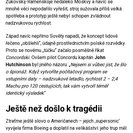
Žukovskij-Ramenskoje nedaleko Moskvy a navíc se
mnohé věci nepodařilo vyřešit; stroj sužovala příliš velká
spotřeba a prototyp ještě nebyl schopen zvládnout
nadzvukovou rychlost.
Západ navíc nepřímo Sověty napadl, že koncept lidově
řečeno „obšlehli“, údajně prostřednictvím polské rozvědky.
Proto se novému „túčku“ začalo posměšně říkat
Concordski.
Ovšem pilot Concordu kapitán
John
Hutchinson
byl jiného názoru: „
Nejsem si vůbec jist, že šlo
o špionáž. Když vytvoříte počítačový program se
vstupními daty – nadzvukové letadlo, rychlost 2 – 2,4
Machu pro 120 cestujících, tak vám vytvoří téměř
identický výsledek
.“
Ještě než došlo k tragédii
Ztraťme ještě slovo o Američanech – jejich ,supersonic‘
vyvíjela firma Boeing a doplatil na velikášství: jeho trup měl