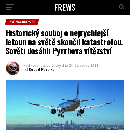
ZAJÍMAVOSTI
Historický souboj o nejrychlejší
letoun na světě skončil katastrofou.
Sověti dosáhli Pyrrhova vítězství
Publikováno
před 2 roky
dne
24. července 2024
Od
Robert Pavelka