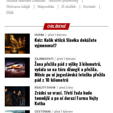
OBLÍBENÉ
HUDBA
před 1 týdnem
Kvíz: Kolik vítězů Slavíka dokážete
vyjmenovat?
ZAJÍMAVOSTI
před 1 týdnem
Žena přežila pád z výšky 3 kilometrů,
vydala se na túru džunglí a přežila.
Měsíc po ní jugoslávská letuška přežila
pád z 10 kilometrů
REALITY SHOW
před 2 dny
Zrádci se vrací. Třetí řada bude
temnější a po ní dorazí Farma Vojty
Kotka
CESTOVÁNÍ
před 1 týdnem