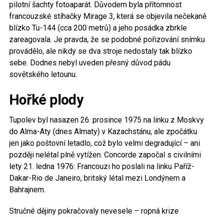
pilotní šachty fotoaparát. Důvodem byla přítomnost
francouzské stíhačky Mirage 3, která se objevila nečekaně
blízko Tu-144 (cca 200 metrů) a jeho posádka zbrkle
zareagovala. Je pravda, že se podobné pořizování snímku
provádělo, ale nikdy se dva stroje nedostaly tak blízko
sebe. Dodnes nebyl uveden přesný důvod pádu
sovětského letounu.
Hořké plody
Tupolev byl nasazen 26. prosince 1975 na linku z Moskvy
do Alma-Aty (dnes Almaty) v Kazachstánu, ale zpočátku
jen jako poštovní letadlo, což bylo velmi degradující – ani
později nelétal plně vytížen. Concorde započal s civilními
lety 21. ledna 1976: Francouzi ho poslali na linku Paříž-
Dakar-Rio de Janeiro, britský létal mezi Londýnem a
Bahrajnem.
Stručné dějiny pokračovaly nevesele – ropná krize