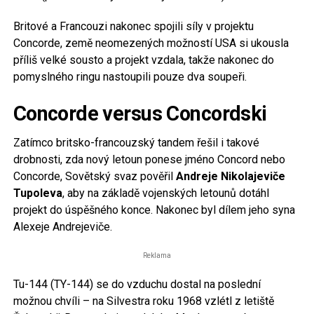
Britové a Francouzi nakonec spojili síly v projektu
Concorde, země neomezených možností USA si ukousla
příliš velké sousto a projekt vzdala, takže nakonec do
pomyslného ringu nastoupili pouze dva soupeři.
Concorde versus Concordski
Zatímco britsko-francouzský tandem řešil i takové
drobnosti, zda nový letoun ponese jméno Concord nebo
Concorde, Sovětský svaz pověřil
Andreje Nikolajeviče
Tupoleva
, aby na základě vojenských letounů dotáhl
projekt do úspěšného konce. Nakonec byl dílem jeho syna
Alexeje Andrejeviče.
Reklama
Tu-144 (TY-144) se do vzduchu dostal na poslední
možnou chvíli – na Silvestra roku 1968 vzlétl z letiště