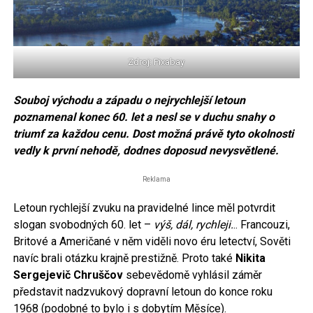
Zdroj: Pixabay
Souboj východu a západu o nejrychlejší letoun
poznamenal konec 60. let a nesl se v duchu snahy o
triumf za každou cenu. Dost možná právě tyto okolnosti
vedly k první nehodě, dodnes doposud nevysvětlené.
Reklama
Letoun rychlejší zvuku na pravidelné lince měl potvrdit
slogan svobodných 60. let –
výš, dál, rychleji.
.. Francouzi,
Britové a Američané v něm viděli novo éru letectví, Sověti
navíc brali otázku krajně prestižně. Proto také
Nikita
Sergejevič Chruščov
sebevědomě vyhlásil záměr
představit nadzvukový dopravní letoun do konce roku
1968 (podobné to bylo i s dobytím Měsíce).