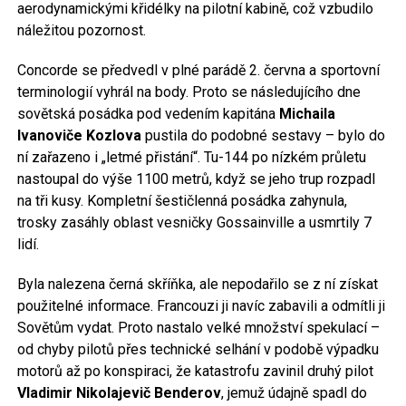
aerodynamickými křidélky na pilotní kabině, což vzbudilo
náležitou pozornost.
Concorde se předvedl v plné parádě 2. června a sportovní
terminologií vyhrál na body. Proto se následujícího dne
sovětská posádka pod vedením kapitána
Michaila
Ivanoviče Kozlova
pustila do podobné sestavy – bylo do
ní zařazeno i „letmé přistání“. Tu-144 po nízkém průletu
nastoupal do výše 1100 metrů, když se jeho trup rozpadl
na tři kusy. Kompletní šestičlenná posádka zahynula,
trosky zasáhly oblast vesničky Gossainville a usmrtily 7
lidí.
Byla nalezena černá skříňka, ale nepodařilo se z ní získat
použitelné informace. Francouzi ji navíc zabavili a odmítli ji
Sovětům vydat. Proto nastalo velké množství spekulací –
od chyby pilotů přes technické selhání v podobě výpadku
motorů až po konspiraci, že katastrofu zavinil druhý pilot
Vladimir Nikolajevič Benderov
, jemuž údajně spadl do