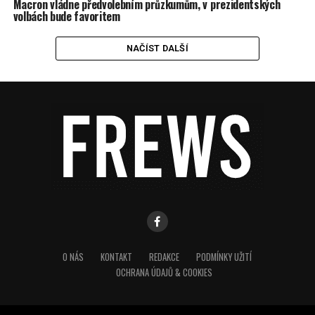
Macron vládne předvolebním průzkumům, v prezidentských
volbách bude favoritem
NAČÍST DALŠÍ
O NÁS
KONTAKT
REDAKCE
PODMÍNKY UŽITÍ
OCHRANA ÚDAJŮ & COOKIES