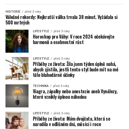
HISTORIE
před 3 roky
Válečné rekordy: Nejkratší válka trvala 38 minut. Vyžádala si
500 mrtvých
LIFESTYLE
před 3 roky
Horoskop pro Váhy: V roce 2024 očekávejte
harmonii a osobnostní růst
LIFESTYLE
před 3 roky
Příběhy ze života: Žila jsem týden úplně nahá,
abych zjistila, jestli tento styl bude mít na mé
tělo blahodárné účinky
TECHNIKA
před 3 roky
Viagra, zápalky nebo anestezie aneb Vynálezy,
které vznikly úplnou náhodou
LIFESTYLE
před 3 roky
Příběhy ze života: Mám dvojčata, která se
narodila v odlišném dni, měsíci i roce