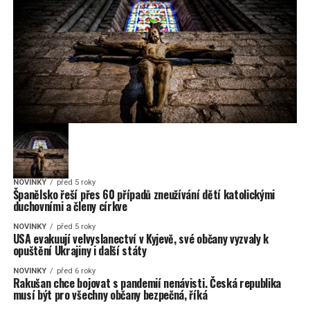
NOVINKY
před 5 roky
Španělsko řeší přes 60 případů zneužívání dětí katolickými
duchovními a členy církve
NOVINKY
před 5 roky
USA evakuují velvyslanectví v Kyjevě, své občany vyzvaly k
opuštění Ukrajiny i další státy
NOVINKY
před 6 roky
Rakušan chce bojovat s pandemií nenávisti. Česká republika
musí být pro všechny občany bezpečná, říká