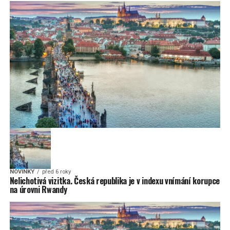
NOVINKY
před 6 roky
Nelichotivá vizitka. Česká republika je v indexu vnímání korupce
na úrovni Rwandy