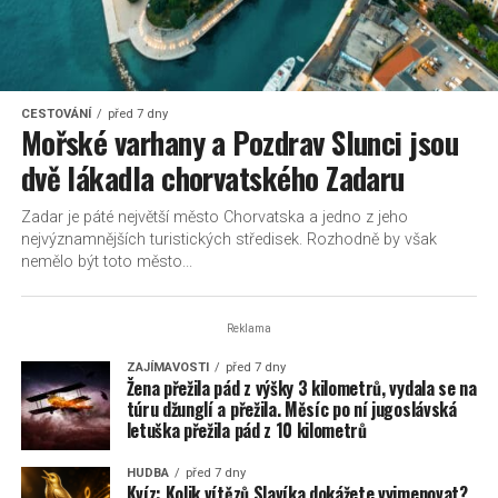
CESTOVÁNÍ
před 7 dny
Mořské varhany a Pozdrav Slunci jsou
dvě lákadla chorvatského Zadaru
Zadar je páté největší město Chorvatska a jedno z jeho
nejvýznamnějších turistických středisek. Rozhodně by však
nemělo být toto město...
Reklama
ZAJÍMAVOSTI
před 7 dny
Žena přežila pád z výšky 3 kilometrů, vydala se na
túru džunglí a přežila. Měsíc po ní jugoslávská
letuška přežila pád z 10 kilometrů
HUDBA
před 7 dny
Kvíz: Kolik vítězů Slavíka dokážete vyjmenovat?