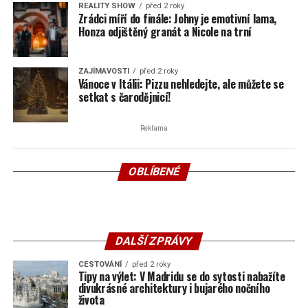
REALITY SHOW
před 2 roky
Zrádci míří do finále: Johny je emotivní lama,
Honza odjištěný granát a Nicole na trní
ZAJÍMAVOSTI
před 2 roky
Vánoce v Itálii: Pizzu nehledejte, ale můžete se
setkat s čarodějnicí!
Reklama
OBLÍBENÉ
DALŠÍ ZPRÁVY
CESTOVÁNÍ
před 2 roky
Tipy na výlet: V Madridu se do sytosti nabažíte
divukrásné architektury i bujarého nočního
života