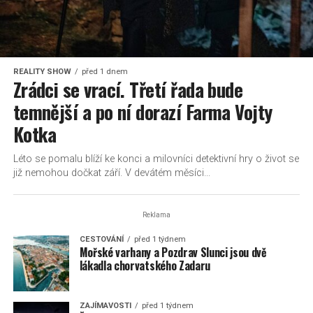
REALITY SHOW
před 1 dnem
Zrádci se vrací. Třetí řada bude
temnější a po ní dorazí Farma Vojty
Kotka
Léto se pomalu blíží ke konci a milovníci detektivní hry o život se
již nemohou dočkat září. V devátém měsíci...
Reklama
CESTOVÁNÍ
před 1 týdnem
Mořské varhany a Pozdrav Slunci jsou dvě
lákadla chorvatského Zadaru
ZAJÍMAVOSTI
před 1 týdnem