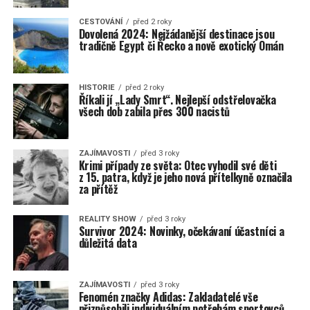
CESTOVÁNÍ
před 2 roky
Dovolená 2024: Nejžádanější destinace jsou
tradičně Egypt či Řecko a nově exotický Omán
HISTORIE
před 2 roky
Říkali jí „Lady Smrt“. Nejlepší odstřelovačka
všech dob zabila přes 300 nacistů
ZAJÍMAVOSTI
před 3 roky
Krimi případy ze světa: Otec vyhodil své děti
z 15. patra, když je jeho nová přítelkyně označila
za přítěž
REALITY SHOW
před 3 roky
Survivor 2024: Novinky, očekávaní účastníci a
důležitá data
ZAJÍMAVOSTI
před 3 roky
Fenomén značky Adidas: Zakladatelé vše
přizpůsobili individuálním potřebám sportovců