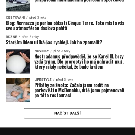
CESTOVÁNÍ
před 3 roky
Blog: Vernazza je perlou oblasti Cinque Terre. Toto místo vás
svou atmosférou doslova pohltí
RŮZNÉ
před 3 roky
Starším lidem utíká čas rychleji. Jak ho zpomalit?
NOVINKY
před 3 roky
Nostradamus předpověděl, že se Karel lll. brzy
vzdá trůnu. Dle proroctví ho má nahradit muž,
který nikdy nečekal, že bude králem
LIFESTYLE
před 3 roky
Příběhy ze života: Začala jsem rodit na
parkovišti u McDonaldu, dítě jsme pojmenovali
po této restauraci
NAČÍST DALŠÍ