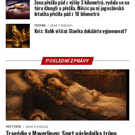
Žena přežila pád z výšky 3 kilometrů, vydala se na
túru džunglí a přežila. Měsíc po ní jugoslávská
letuška přežila pád z 10 kilometrů
HUDBA
před 1 týdnem
Kvíz: Kolik vítězů Slavíka dokážete vyjmenovat?
POSLEDNÍ ZPRÁVY
HISTORIE
před 6 měsíců
Tragédie v Mayerlingu: Smrt následníka trůnu