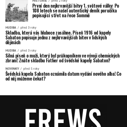
HISTORIE
před 2 roky
První den nejkrvavější bitvy 1. světové války: Po
108 letech se našel autentický deník poručíka
popisující střet na řece Sommě
HUDBA
před 3 roky
Skladba, která vás hluboce zasáhne. Píseň 1916 od kapely
Sabaton popisuje jednu z nejkrvavějších bitev v lidských
dějinách
HUDBA
před 3 roky
Silná píseň o muži, který byl průkopníkem ve vývoji chemických
zbraní! Znáte skladbu Father od švédské kapely Sabaton?
NOVINKY
před 5 roky
Švédská kapela Sabaton oznámila datum vydání nového alba! Co
od něj můžeme čekat?