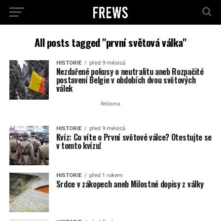
All posts tagged "první světová válka"
HISTORIE
před 9 měsíců
Nezdařené pokusy o neutralitu aneb Rozpačité
postavení Belgie v obdobích dvou světových
válek
Reklama
HISTORIE
před 9 měsíců
Kvíz: Co víte o První světové válce? Otestujte se
v tomto kvízu!
HISTORIE
před 1 rokem
Srdce v zákopech aneb Milostné dopisy z války