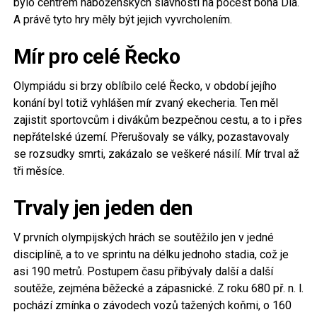
bylo centrem náboženských slavností na počest boha Dia.
A právě tyto hry měly být jejich vyvrcholením.
Mír pro celé Řecko
Olympiádu si brzy oblíbilo celé Řecko, v období jejího
konání byl totiž vyhlášen mír zvaný ekecheria. Ten měl
zajistit sportovcům i divákům bezpečnou cestu, a to i přes
nepřátelské území. Přerušovaly se války, pozastavovaly
se rozsudky smrti, zakázalo se veškeré násilí. Mír trval až
tři měsíce.
Trvaly jen jeden den
V prvních olympijských hrách se soutěžilo jen v jedné
disciplíně, a to ve sprintu na délku jednoho stadia, což je
asi 190 metrů. Postupem času přibývaly další a další
soutěže, zejména běžecké a zápasnické. Z roku 680 př. n. l.
pochází zmínka o závodech vozů tažených koňmi, o 160