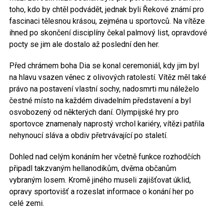
toho, kdo by chtěl podvádět, jednak byli Řekové známí pro
fascinaci tělesnou krásou, zejména u sportovců. Na vítěze
ihned po skončení disciplíny čekal palmový list, opravdové
pocty se jim ale dostalo až poslední den her.
Před chrámem boha Dia se konal ceremoniál, kdy jim byl
na hlavu vsazen věnec z olivových ratolestí. Vítěz měl také
právo na postavení vlastní sochy, nadosmrti mu náleželo
čestné místo na každém divadelním představení a byl
osvobozený od některých daní. Olympijské hry pro
sportovce znamenaly naprostý vrchol kariéry, vítězi patřila
nehynoucí sláva a obdiv přetrvávající po staletí.
Dohled nad celým konáním her včetně funkce rozhodčích
připadl takzvaným hellanodikům, dvěma občanům
vybraným losem. Kromě jiného museli zajišťovat úklid,
opravy sportovišť a rozeslat informace o konání her po
celé zemi.