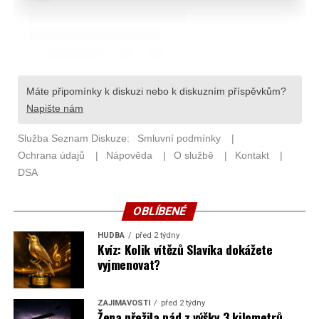
OBLÍBENÉ
HUDBA
před 2 týdny
Kvíz: Kolik vítězů Slavíka dokážete
vyjmenovat?
ZAJÍMAVOSTI
před 2 týdny
Žena přežila pád z výšky 3 kilometrů,