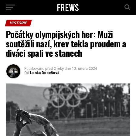
HISTORIE
Počátky olympijských her: Muži
soutěžili nazí, krev tekla proudem a
diváci spali ve stanech
Publikováno
před 2 roky
dne
12. února 2024
Od
Lenka Dobešová