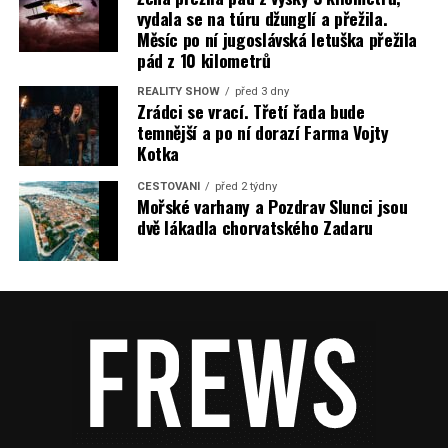
vydala se na túru džunglí a přežila.
Měsíc po ní jugoslávská letuška přežila
pád z 10 kilometrů
REALITY SHOW
před 3 dny
Zrádci se vrací. Třetí řada bude
temnější a po ní dorazí Farma Vojty
Kotka
CESTOVÁNÍ
před 2 týdny
Mořské varhany a Pozdrav Slunci jsou
dvě lákadla chorvatského Zadaru