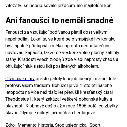
vítězství se nepřipisovalo jezdcům, ale majitelům koní.
Ani fanoušci to neměli snadné
Fanoušci za vzrušující podívanou platili dost velkým
nepohodlím. Lokalita, ve které se olympijské hry konaly,
byla špatně přístupná a měla naprosto nedostatečnou
ubytovací kapacitu, takže se veškeré volné plochy zahltily
stany. K radosti všech zlodějů zde vládl naprostý chaos a
ohlušující hluk tisíců lidí posilněných alkoholem.
Olympijské hry
přesto patřily k nejoblíbenějším a nejdéle
přetrvávajícím tradicím. Bohužel je ve 4. století našeho
letopočtu na více než tisíc let přerušil křesťanský císař
Theodosius I., který zakázal veškeré pohanské kulty a
slavnosti. K obnově došlo až v roce 1896 poté, co zbytky
slavné Olympie odkryli němečtí archeologové.
Zdroj: Memento-historia, Stoplusjednicka, iSport