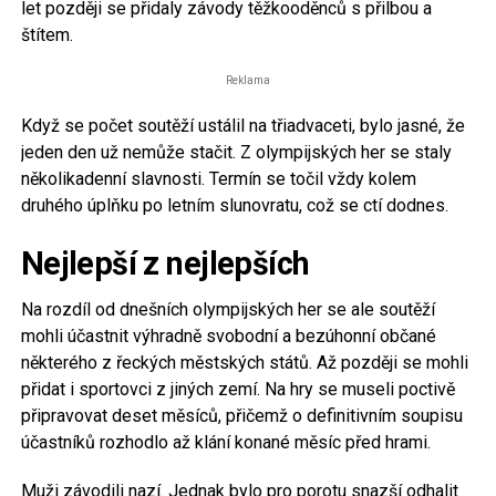
let později se přidaly závody těžkooděnců s přilbou a
štítem.
Reklama
Když se počet soutěží ustálil na třiadvaceti, bylo jasné, že
jeden den už nemůže stačit. Z olympijských her se staly
několikadenní slavnosti. Termín se točil vždy kolem
druhého úplňku po letním slunovratu, což se ctí dodnes.
Nejlepší z nejlepších
Na rozdíl od dnešních olympijských her se ale soutěží
mohli účastnit výhradně svobodní a bezúhonní občané
některého z řeckých městských států. Až později se mohli
přidat i sportovci z jiných zemí. Na hry se museli poctivě
připravovat deset měsíců, přičemž o definitivním soupisu
účastníků rozhodlo až klání konané měsíc před hrami.
Muži závodili nazí. Jednak bylo pro porotu snazší odhalit