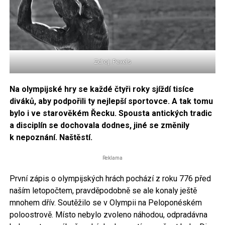
Zdroj: Pexels
Na olympijské hry se každé čtyři roky sjíždí tisíce
diváků, aby podpořili ty nejlepší sportovce. A tak tomu
bylo i ve starověkém Řecku. Spousta antických tradic
a disciplín se dochovala dodnes, jiné se změnily
k nepoznání. Naštěstí.
Reklama
První zápis o olympijských hrách pochází z roku 776 před
naším letopočtem, pravděpodobně se ale konaly ještě
mnohem dřív. Soutěžilo se v Olympii na Peloponéském
poloostrově. Místo nebylo zvoleno náhodou, odpradávna