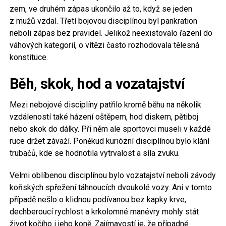
zem, ve druhém zápas ukončilo až to, když se jeden
z mužů vzdal. Třetí bojovou disciplínou byl pankration
neboli zápas bez pravidel. Jelikož neexistovalo řazení do
váhových kategorií, o vítězi často rozhodovala tělesná
konstituce.
Běh, skok, hod a vozatajství
Mezi nebojové disciplíny patřilo kromě běhu na několik
vzdáleností také házení oštěpem, hod diskem, pětiboj
nebo skok do dálky. Při něm ale sportovci museli v každé
ruce držet závaží. Poněkud kuriózní disciplínou bylo klání
trubačů, kde se hodnotila vytrvalost a síla zvuku.
Velmi oblíbenou disciplínou bylo vozatajství neboli závody
koňských spřežení táhnoucích dvoukolé vozy. Ani v tomto
případě nešlo o klidnou podívanou bez kapky krve,
dechberoucí rychlost a krkolomné manévry mohly stát
život kočího i jeho koně. Zajímavostí je, že případné