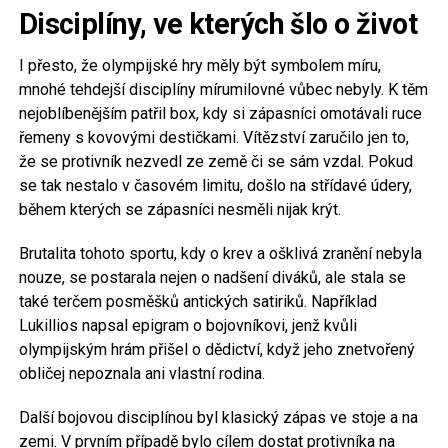
Disciplíny, ve kterých šlo o život
I přesto, že olympijské hry měly být symbolem míru,
mnohé tehdejší disciplíny mírumilovné vůbec nebyly. K těm
nejoblíbenějším patřil box, kdy si zápasníci omotávali ruce
řemeny s kovovými destičkami. Vítězství zaručilo jen to,
že se protivník nezvedl ze země či se sám vzdal. Pokud
se tak nestalo v časovém limitu, došlo na střídavé údery,
během kterých se zápasníci nesměli nijak krýt.
Brutalita tohoto sportu, kdy o krev a ošklivá zranění nebyla
nouze, se postarala nejen o nadšení diváků, ale stala se
také terčem posměšků antických satiriků. Například
Lukillios napsal epigram o bojovníkovi, jenž kvůli
olympijským hrám přišel o dědictví, když jeho znetvořený
obličej nepoznala ani vlastní rodina.
Další bojovou disciplínou byl klasický zápas ve stoje a na
zemi. V prvním případě bylo cílem dostat protivníka na