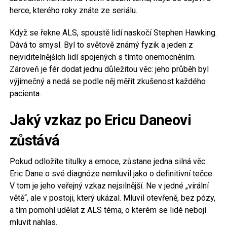
herce, kterého roky znáte ze seriálu.
Když se řekne ALS, spoustě lidí naskočí Stephen Hawking.
Dává to smysl. Byl to světově známý fyzik a jeden z
nejviditelnějších lidí spojených s tímto onemocněním.
Zároveň je fér dodat jednu důležitou věc: jeho průběh byl
výjimečný a nedá se podle něj měřit zkušenost každého
pacienta.
Jaký vzkaz po Ericu Daneovi
zůstává
Pokud odložíte titulky a emoce, zůstane jedna silná věc:
Eric Dane o své diagnóze nemluvil jako o definitivní tečce.
V tom je jeho veřejný vzkaz nejsilnější. Ne v jedné „virální
větě“, ale v postoji, který ukázal. Mluvil otevřeně, bez pózy,
a tím pomohl udělat z ALS téma, o kterém se lidé nebojí
mluvit nahlas.