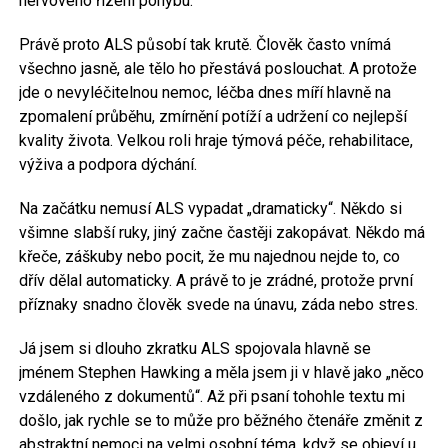
nervového řízení pohybu.
Právě proto ALS působí tak krutě. Člověk často vnímá
všechno jasně, ale tělo ho přestává poslouchat. A protože
jde o nevyléčitelnou nemoc, léčba dnes míří hlavně na
zpomalení průběhu, zmírnění potíží a udržení co nejlepší
kvality života. Velkou roli hraje týmová péče, rehabilitace,
výživa a podpora dýchání.
Na začátku nemusí ALS vypadat „dramaticky“. Někdo si
všimne slabší ruky, jiný začne častěji zakopávat. Někdo má
křeče, záškuby nebo pocit, že mu najednou nejde to, co
dřív dělal automaticky. A právě to je zrádné, protože první
příznaky snadno člověk svede na únavu, záda nebo stres.
Já jsem si dlouho zkratku ALS spojovala hlavně se
jménem Stephen Hawking a měla jsem ji v hlavě jako „něco
vzdáleného z dokumentů“. Až při psaní tohohle textu mi
došlo, jak rychle se to může pro běžného čtenáře změnit z
abstraktní nemoci na velmi osobní téma, když se objeví u