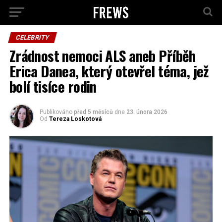
CELEBRITY
Zrádnost nemoci ALS aneb Příběh
Erica Danea, který otevřel téma, jež
bolí tisíce rodin
Publikováno
před 5 měsíců
dne
23. února 2026
Od
Tereza Loskotová