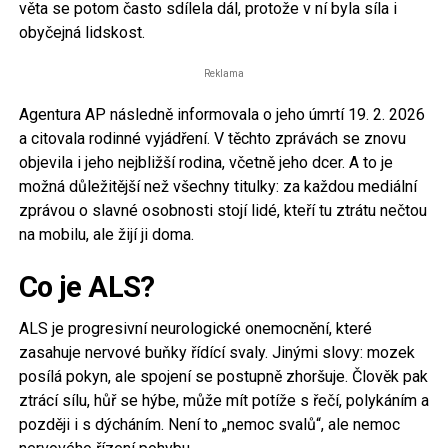
věta se potom často sdílela dál, protože v ní byla síla i
obyčejná lidskost.
Reklama
Agentura AP následně informovala o jeho úmrtí 19. 2. 2026
a citovala rodinné vyjádření. V těchto zprávách se znovu
objevila i jeho nejbližší rodina, včetně jeho dcer. A to je
možná důležitější než všechny titulky: za každou mediální
zprávou o slavné osobnosti stojí lidé, kteří tu ztrátu nečtou
na mobilu, ale žijí ji doma.
Co je ALS?
ALS je progresivní neurologické onemocnění, které
zasahuje nervové buňky řídící svaly. Jinými slovy: mozek
posílá pokyn, ale spojení se postupně zhoršuje. Člověk pak
ztrácí sílu, hůř se hýbe, může mít potíže s řečí, polykáním a
později i s dýcháním. Není to „nemoc svalů“, ale nemoc