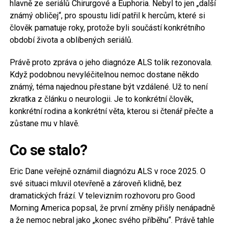
hlavně ze seriálů Chirurgové a Euphoria. Nebyl to jen „další
známý obličej“, pro spoustu lidí patřil k hercům, které si
člověk pamatuje roky, protože byli součástí konkrétního
období života a oblíbených seriálů.
Právě proto zpráva o jeho diagnóze ALS tolik rezonovala.
Když podobnou nevyléčitelnou nemoc dostane někdo
známý, téma najednou přestane být vzdálené. Už to není
zkratka z článku o neurologii. Je to konkrétní člověk,
konkrétní rodina a konkrétní věta, kterou si čtenář přečte a
zůstane mu v hlavě.
Co se stalo?
Eric Dane veřejně oznámil diagnózu ALS v roce 2025. O
své situaci mluvil otevřeně a zároveň klidně, bez
dramatických frází. V televizním rozhovoru pro Good
Morning America popsal, že první změny přišly nenápadně
a že nemoc nebral jako „konec svého příběhu“. Právě tahle