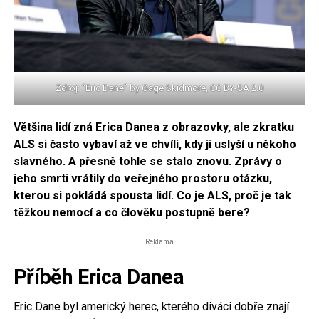
Zdroj: “Eric Dane” by Gage Skidmore, CC BY-SA 2.0
Většina lidí zná Erica Danea z obrazovky, ale zkratku
ALS si často vybaví až ve chvíli, kdy ji uslyší u někoho
slavného. A přesně tohle se stalo znovu. Zprávy o
jeho smrti vrátily do veřejného prostoru otázku,
kterou si pokládá spousta lidí. Co je ALS, proč je tak
těžkou nemocí a co člověku postupně bere?
Reklama
Příběh Erica Danea
Eric Dane byl americký herec, kterého diváci dobře znají