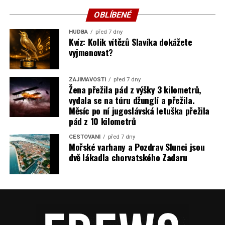
OBLÍBENÉ
HUDBA
před 7 dny
Kvíz: Kolik vítězů Slavíka dokážete
vyjmenovat?
ZAJÍMAVOSTI
před 7 dny
Žena přežila pád z výšky 3 kilometrů,
vydala se na túru džunglí a přežila.
Měsíc po ní jugoslávská letuška přežila
pád z 10 kilometrů
CESTOVÁNÍ
před 7 dny
Mořské varhany a Pozdrav Slunci jsou
dvě lákadla chorvatského Zadaru