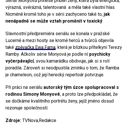
Seriál
Monyová
přinese příběh ženy, která byla energická,
výrazná, svérázná, talentovaná a měla také vlastní hlas.
Nicméně kromě toho je v sérii zachyceno také to,
jak
nenápadně se může vztah proměnit v toxický
.
Slavnostní předpremiéra seriálu se konala v pražské
Lucerně a mezi hosty se kromě herců a tvůrců objevila
také
zpěvačka Ewa Farna
, která je blízkou přítelkyní Terezy
Ramby. Ačkoliv série Monyová je podle ní
psychicky
vyčerpávající
, svou kamarádku obdivuje, jak si s rolí
poradila. Zároveň si neodpustila zmínku o tom, že Ramba
je chameleon, což její herecký repertoár potvrzuje.
Při práci na seriálu
autorský tým úzce spolupracoval s
rodinou Simony Monyové
, a proto lze předpokládat, že
se dočkáme kvalitního portrétu ženy, jejíž jméno dosud
rezonuje společností.
Zdroje:
TVNova,Redakce