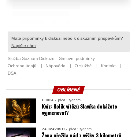
OBLÍBENÉ
HUDBA
před 1 týdnem
Kvíz: Kolik vítězů Slavíka dokážete
vyjmenovat?
ZAJÍMAVOSTI
před 1 týdnem
Žena přežila pád z výšky 3 kilometrů,