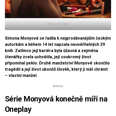
Zdroj: TV Nova
Simona Monyová se řadila k nejprodávanějším českým
autorkám a během 14 let napsala neuvěřitelných 29
knih. Zatímco její kariéra byla úžasná a zejména
čtenářky zcela uchvátila, její soukromý život
připomínal peklo. Druhé manželství Monyové skončilo
tragédií a její život ukončil člověk, který ji měl chránit
– vlastní manžel.
Reklama
Série Monyová konečně míří na
Oneplay