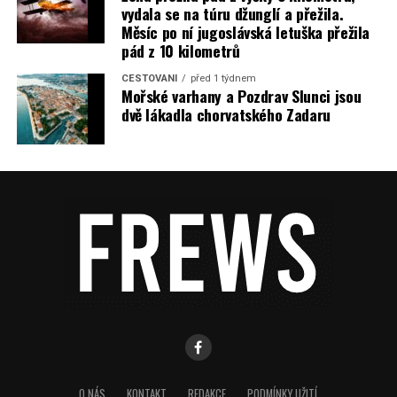
vydala se na túru džunglí a přežila.
Měsíc po ní jugoslávská letuška přežila
pád z 10 kilometrů
CESTOVÁNÍ
před 1 týdnem
Mořské varhany a Pozdrav Slunci jsou
dvě lákadla chorvatského Zadaru
O NÁS
KONTAKT
REDAKCE
PODMÍNKY UŽITÍ