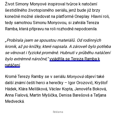
Život Simony Monyové inspiroval tvůrce k natočení
šestidílného životopisného seriálu, jenž bude již brzy
konečně možné sledovat na platformě Oneplay. Hlavní roli,
tedy samotnou Simonu Monyovou, si zahrála Tereza
Ramba, která přípravu na roli rozhodně nepodcenila.
„Probírala jsem se spoustou materiálů. Od rodinných
kronik, až po knížky, které napsala. A zároveň bylo potřeba
se věnovat i fyzické proměně. Hubnutí v průběhu natáčení
bylo extrémně náročné,“
vyjádřila se Tereza
Ramba
k
natáčení
.
Kromě Terezy Ramby se v seriálu
Monyová
objeví také
další známí čeští herci a herečky – Igor Orozovič, Kryštof
Hádek, Klára Melíšková, Václav Kopta, Jenovéfa Boková,
Anna Fialová, Martin Myšička, Denisa Barešová a Taťjana
Medvecká.
Reklama