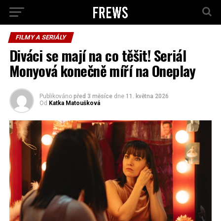
FILMY A SERIÁLY
Diváci se mají na co těšit! Seriál
Monyová konečně míří na Oneplay
Publikováno
před 3 měsíce
dne
11. května 2026
Od
Katka Matoušková