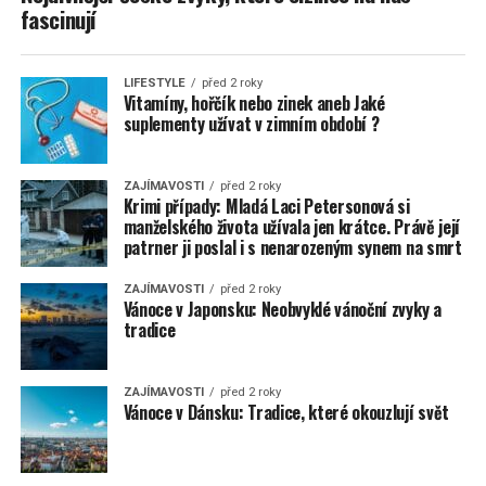
fascinují
LIFESTYLE
před 2 roky
Vitamíny, hořčík nebo zinek aneb Jaké
suplementy užívat v zimním období ?
ZAJÍMAVOSTI
před 2 roky
Krimi případy: Mladá Laci Petersonová si
manželského života užívala jen krátce. Právě její
patrner ji poslal i s nenarozeným synem na smrt
ZAJÍMAVOSTI
před 2 roky
Vánoce v Japonsku: Neobvyklé vánoční zvyky a
tradice
ZAJÍMAVOSTI
před 2 roky
Vánoce v Dánsku: Tradice, které okouzlují svět