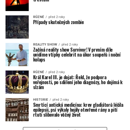
RŮZNÉ
před 2 roky
Případy skutečných zombie
REALITY SHOW
před 2 roky
Začíná reality show Survivor! V prvním díle
uvidíme vtípky celebrit na úkor soupeřů i noční
kolaps
RŮZNÉ
před 2 roky
Král Karel III. je dojat: Řekl, že podpora
veřejnosti, po sdělení jeho diagnózy, ho dojímá k
slzám
HISTORIE
před 2 roky
Smrtící antická medicína: krev gladiátorů léčila
epilepsii, psí výkaly hojily otevřené rány a pití
rtuti slibovalo věčný život