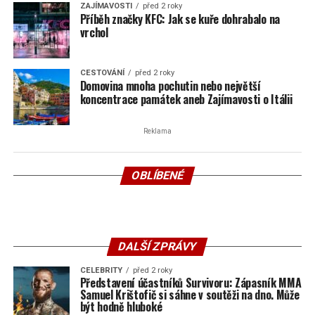
ZAJÍMAVOSTI
před 2 roky
Příběh značky KFC: Jak se kuře dohrabalo na
vrchol
CESTOVÁNÍ
před 2 roky
Domovina mnoha pochutin nebo největší
koncentrace památek aneb Zajímavosti o Itálii
Reklama
OBLÍBENÉ
DALŠÍ ZPRÁVY
CELEBRITY
před 2 roky
Představení účastníků Survivoru: Zápasník MMA
Samuel Krištofič si sáhne v soutěži na dno. Může
být hodně hluboké