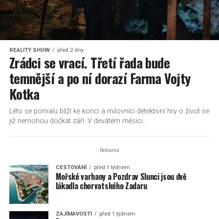
REALITY SHOW
před 2 dny
Zrádci se vrací. Třetí řada bude
temnější a po ní dorazí Farma Vojty
Kotka
Léto se pomalu blíží ke konci a milovníci detektivní hry o život se
již nemohou dočkat září. V devátém měsíci...
Reklama
CESTOVÁNÍ
před 1 týdnem
Mořské varhany a Pozdrav Slunci jsou dvě
lákadla chorvatského Zadaru
ZAJÍMAVOSTI
před 1 týdnem