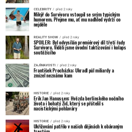
CELEBRITY
před 2 roky
Mikýř do Survivoru vstoupil se svým typickým
humorem. Přejme mu, ať mu nadhled vydrží co
nejdéle
REALITY SHOW
před 2 roky
SPOILER: Byl odvysílán premiérový díl třetí řady
Survivoru. Viděli jsme úvodní taktizování i kolaps
soutěžícího
ZAJÍMAVOSTI
před 2 roky
František Procházka: Ukradl půl miliardy a
zmizel neznámo kam
HISTORIE
před 2 roky
Erik Jan Hanussen: Hvězda berlínského nočního
života i bohatý Žid, který se přátelil s
nacistickými pohlaváry
HISTORIE
před 2 roky
Ukřižování patřilo v našich dějinách k obávaným
trestům