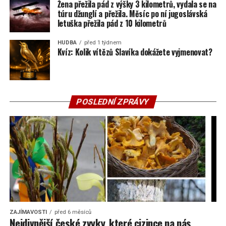
Žena přežila pád z výšky 3 kilometrů, vydala se na
túru džunglí a přežila. Měsíc po ní jugoslávská
letuška přežila pád z 10 kilometrů
HUDBA
před 1 týdnem
Kvíz: Kolik vítězů Slavíka dokážete vyjmenovat?
POSLEDNÍ ZPRÁVY
ZAJÍMAVOSTI
před 6 měsíců
Nejdivnější české zvyky, které cizince na nás