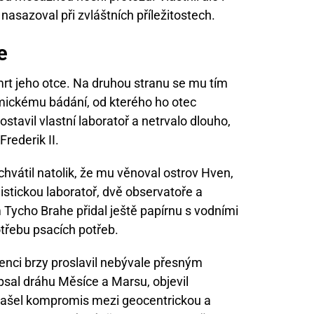
i nasazoval při zvláštních příležitostech.
e
rt jeho otce. Na druhou stranu se mu tím
omickému bádání, od kterého ho otec
stavil vlastní laboratoř a netrvalo dlouho,
Frederik II.
vátil natolik, že mu věnoval ostrov Hven,
stickou laboratoř, dvě observatoře a
 Tycho Brahe přidal ještě papírnu s vodními
třebu psacích potřeb.
nci brzy proslavil nebývale přesným
al dráhu Měsíce a Marsu, objevil
našel kompromis mezi geocentrickou a