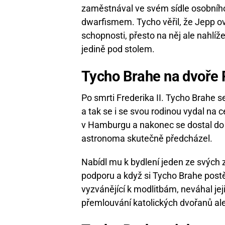
zaměstnával ve svém sídle osobního
dwarfismem. Tycho věřil, že Jepp o
schopnosti, přesto na něj ale nahlíž
jedině pod stolem.
Tycho Brahe na dvoře R
Po smrti Frederika II. Tycho Brahe 
a tak se i se svou rodinou vydal na 
v Hamburgu a nakonec se dostal do
astronoma skutečně předcházel.
Nabídl mu k bydlení jeden ze svých
podporu a když si Tycho Brahe postě
vyzvánějící k modlitbám, neváhal jej
přemlouvání katolických dvořanů ale