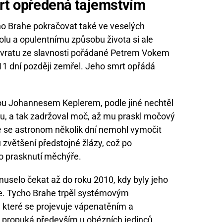
rt opředená tajemstvím
 Brahe pokračovat také ve veselých
olu a opulentnímu způsobu života si ale
ávratu ze slavnosti pořádané Petrem Vokem
1 dní později zemřel. Jeho smrt opřádá
ou Johannesem Keplerem, podle jiné nechtěl
olu, a tak zadržoval moč, až mu praskl močový
 že se astronom několik dní nemohl vymočit
většení předstojné žlázy, což po
no prasknutí měchýře.
uselo čekat až do roku 2010, kdy byly jeho
e. Tycho Brahe trpěl systémovým
které se projevuje vápenatěním a
propuká především u obézních jedinců