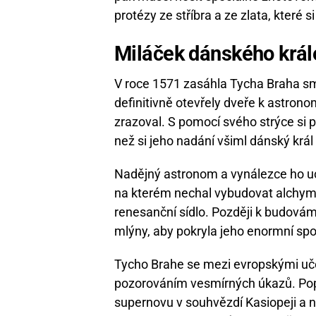
protézy ze stříbra a ze zlata, které s
Miláček dánského král
V roce 1571 zasáhla Tycha Braha sm
definitivně otevřely dveře k astron
zrazoval. S pomocí svého strýce si po
než si jeho nadání všiml dánský král 
Nadějný astronom a vynálezce ho uch
na kterém nechal vybudovat alchymi
renesanční sídlo. Později k budovám
mlýny, aby pokryla jeho enormní spo
Tycho Brahe se mezi evropskými uče
pozorováním vesmírných úkazů. Pops
supernovu v souhvězdí Kasiopeji a 