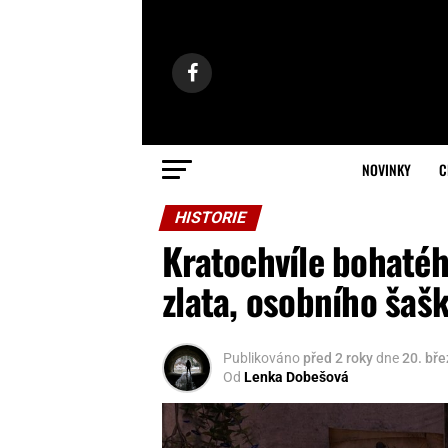
NOVINKY
C
HISTORIE
Kratochvíle bohaté
zlata, osobního šašk
Publikováno
před 2 roky
dne
20. bř
Od
Lenka Dobešová