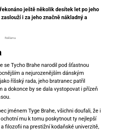
řekonáno ještě několik desítek let po jeho
 zaslouží i za jeho značně nákladný a
Reklama
a
 že se Tycho Brahe narodil pod šťastnou
mocnějším a nejurozenějším dánským
ako říšský rada, jeho bratranec patřil
 a dokonce by se dala vystopovat i přízeň
asou.
pec jménem Tyge Brahe, všichni doufali, že i
i ochotní mu k tomu poskytnout ty nejlepší
 filozofii na prestižní kodaňské univerzitě,