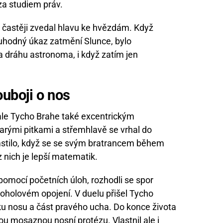
a studiem práv.
m častěji zvedal hlavu ke hvězdám. Když
ruhodný úkaz zatmění Slunce, bylo
 dráhu astronoma, i když zatím jen
ouboji o nos
ale Tycho Brahe také excentrickým
jarými pitkami a střemhlavě se vrhal do
ymstilo, když se se svým bratrancem během
z nich je lepší matematik.
pomocí početních úloh, rozhodli se spor
koholovém opojení. V duelu přišel Tycho
čku nosu a část pravého ucha. Do konce života
u mosaznou nosní protézu. Vlastnil ale i