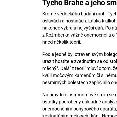
Tycho Brahe a jeho sm
Kromě vědeckého bádání mohl Tycho
oslavách a hostinách. Láska k alkoh
nakonec vybrala nejvyšší daň. Po n
z Rožmberka vážně onemocněl a o 1
hned několik teorií.
Podle jedné byl otráven svým koleg
urazit hostitele zvednutím se od st
měchýř. Další z teorií mluví o tom,
kvůli močovým kamenům či silnému z
nesmírných bolestech zapříčinilo o
Na pravdu o astronomově smrti se m
ostatky podrobeny důkladné analýz
onemocněním pohybového aparátu, 
kostnatěním měkkých tkání. Nemoc 