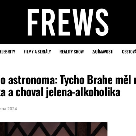
ELEBRITY
FILMY A SERIÁLY
REALITY SHOW
ZAJÍMAVOSTI
CESTOV
ho astronoma: Tycho Brahe měl 
a a choval jelena-alkoholika
ezna 2024