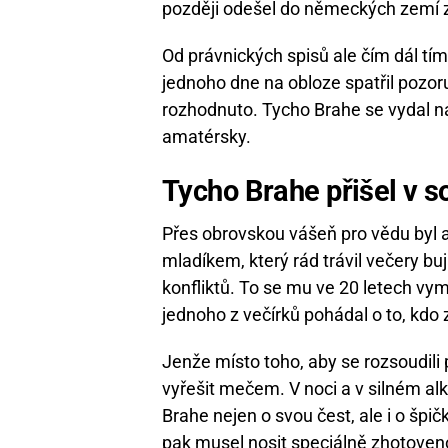
později odešel do německých zemí z
Od právnických spisů ale čím dál tí
jednoho dne na obloze spatřil pozo
rozhodnuto. Tycho Brahe se vydal na
amatérsky.
Tycho Brahe přišel v s
Přes obrovskou vášeň pro vědu byl 
mladíkem, který rád trávil večery bu
konfliktů. To se mu ve 20 letech v
jednoho z večírků pohádal o to, kdo 
Jenže místo toho, aby se rozsoudili 
vyřešit mečem. V noci a v silném al
Brahe nejen o svou čest, ale i o špi
pak musel nosit speciálně zhotoveno