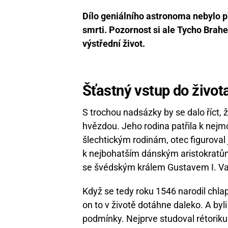
Dílo geniálního astronoma nebylo p
smrti. Pozornost si ale Tycho Brahe
výstřední život.
Šťastný vstup do život
S trochou nadsázky by se dalo říct,
hvězdou. Jeho rodina patřila k nej
šlechtickým rodinám, otec figuroval j
k nejbohatším dánským aristokratům
se švédským králem Gustavem I. V
Když se tedy roku 1546 narodil chla
on to v životě dotáhne daleko. A byl
podmínky. Nejprve studoval rétoriku a