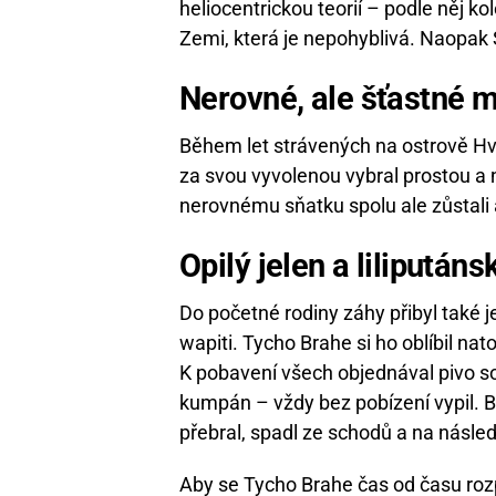
heliocentrickou teorií – podle něj k
Zemi, která je nepohyblivá. Naopak S
Nerovné, ale šťastné m
Během let strávených na ostrově Hven
za svou vyvolenou vybral prostou a
nerovnému sňatku spolu ale zůstali 
Opilý jelen a lilipután
Do početné rodiny záhy přibyl také 
wapiti. Tycho Brahe si ho oblíbil nato
K pobavení všech objednával pivo sob
kumpán – vždy bez pobízení vypil. 
přebral, spadl ze schodů a na násle
Aby se Tycho Brahe čas od času roz