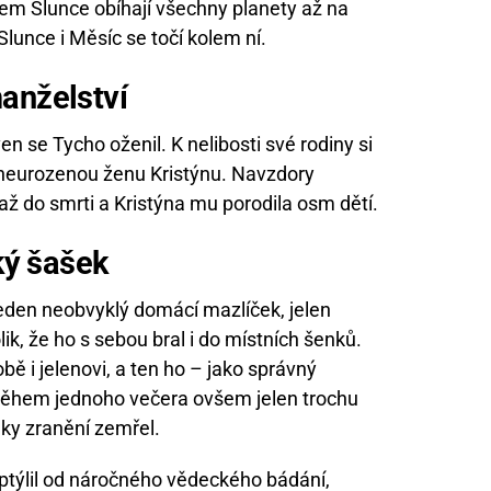
olem Slunce obíhají všechny planety až na
lunce i Měsíc se točí kolem ní.
anželství
 se Tycho oženil. K nelibosti své rodiny si
 neurozenou ženu Kristýnu. Navzdory
až do smrti a Kristýna mu porodila osm dětí.
ský šašek
jeden neobvyklý domácí mazlíček, jelen
lik, že ho s sebou bral i do místních šenků.
ě i jelenovi, a ten ho – jako správný
Během jednoho večera ovšem jelen trochu
dky zranění zemřel.
ptýlil od náročného vědeckého bádání,