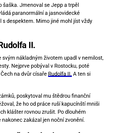
 šaška. Jmenoval se Jepp a trpěl
vládá paranormální a jasnovidecké
el s despektem. Mimo jiné mohl jíst vždy
udolfa II.
se svým nákladným životem upadl v nemilost,
cesty. Nejprve pobýval v Rostocku, poté
 Čech na dvůr císaře
Rudolfa II.
A ten si
 zámků, poskytoval mu štědrou finanční
žoval, že ho od práce ruší kapucínští mniši
ich klášter rovnou zrušit. Po dlouhém
 nakonec zakázal jen noční zvonění.