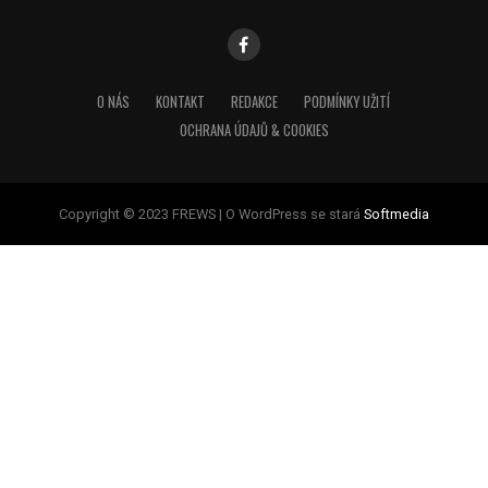
O NÁS
KONTAKT
REDAKCE
PODMÍNKY UŽITÍ
OCHRANA ÚDAJŮ & COOKIES
Copyright © 2023 FREWS | O WordPress se stará
Softmedia