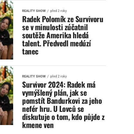
REALITY SHOW
před 2 roky
Radek Polomík ze Survivoru
se v minulosti zúčatnil
soutěže Amerika hledá
talent. Předvedl medúzí
tanec
REALITY SHOW
před 2 roky
Survivor 2024: Radek má
vymýšlený plán, jak se
pomstít Bandurkovi za jeho
nefér hru. U Lovců se
diskutuje o tom, kdo půjde z
kmene ven