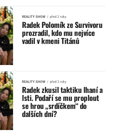
REALITY SHOW
před 2 roky
Radek Polomík ze Survivoru
prozradil, kdo mu nejvíce
vadil v kmeni Titánů
REALITY SHOW
před 2 roky
Radek zkusil taktiku lhaní a
lsti. Podaří se mu proplout
se hrou „srdíčkem“ do
dalších dní?