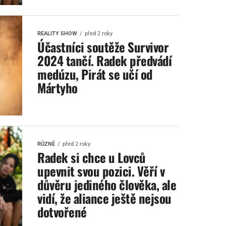
REALITY SHOW
před 2 roky
Účastníci soutěže Survivor
2024 tančí. Radek předvádí
medúzu, Pirát se učí od
Mártyho
RŮZNÉ
před 2 roky
Radek si chce u Lovců
upevnit svou pozici. Věří v
důvěru jediného člověka, ale
vidí, že aliance ještě nejsou
dotvořené