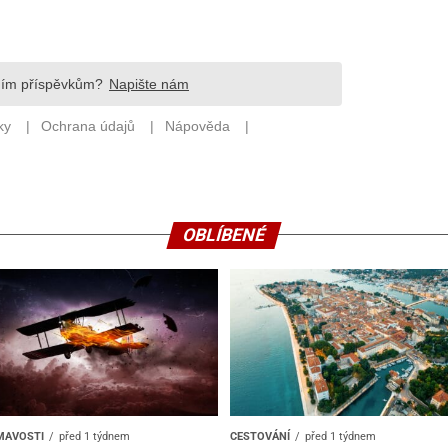
OBLÍBENÉ
MAVOSTI
před 1 týdnem
CESTOVÁNÍ
před 1 týdnem