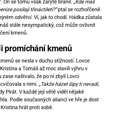
ř. On se tomu však zarytě bránil.
„Kde máš
eníze posílají třináctiletí?”
ptal se rozhořčeně.
ejném odvětví. Ví, jak to chodí. Hádka zůstala
omáš stále nesympatický, což může ovlivnit
učení kmenů.
li
promíchání kmenů
menů se nesla v duchu stížností. Lovce
 Kristina a Tomáš až moc slavili výhru v
ase naštvalo, že po ní zbylí Lovci
cvičovala s nimi.
„Takže házet šípy ti nevadí,
y Pirát. V každé její větě viděl nějaké
áhla. Podle současných aliancí ve hře je dost
Kristina hrát proti sobě.