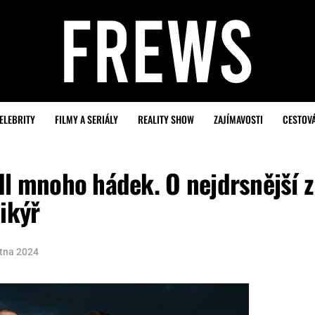
ELEBRITY
FILMY A SERIÁLY
REALITY SHOW
ZAJÍMAVOSTI
CESTOV
dl mnoho hádek. O nejdrsnější z
ikýř
ětna 2024