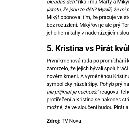
okrádáš děti,”
říkali mu Márty a Miký
jistotu, že jsou to děti? Myslíš, že mi p
Mikýř oponoval tím, že pracuje ve st
bez rozuzlení. Mikýřovi je ale prý T
jeho herní tahy v nadcházejícím slo
5. Kristina vs Pirát kvů
První kmenová rada po promíchání k
zamrzelo, že jejich bývalí spoluhráči
novém kmeni. A vyměněnou Kristinu z
symbolicky házeli šípy. Pohyb prý na
ale přijímat je nechceš,”
reagoval tehd
protiřečení a Kristina se nakonec st
možné, že ve sloučení budou Pirát a 
Zdroj:
TV Nova