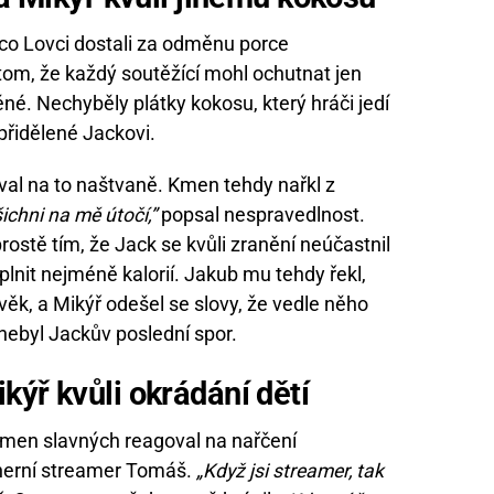
co Lovci dostali za odměnu porce
 tom, že každý soutěžící mohl ochutnat jen
ěné. Nechyběly plátky kokosu, který hráči jedí
přidělené Jackovi.
al na to naštvaně. Kmen tehdy nařkl z
šichni na mě útočí,”
popsal nespravedlnost.
rostě tím, že Jack se kvůli zranění neúčastnil
plnit nejméně kalorií. Jakub mu tehdy řekl,
věk, a Mikýř odešel se slovy, že vedle něho
nebyl Jackův poslední spor.
kýř kvůli
okrádání dětí
men slavných reagoval na nařčení
 herní streamer Tomáš.
„Když jsi streamer, tak