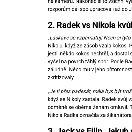
na kameru. Nakonec si to všichni vy
rozporům dál spolupracovali až do 
2. Radek vs Nikola kvů
„Laskavě se vzpamatuj! Nech si tyto t
Nikolu, když ze zásob vzala kokos. 
jestli někdo kokos nechtěl, a dostal
vyšel na povrch táhlý spor. Podle R
záludně. Něco mu v jeho přítomnosti
zkritizovaly.
„Je ti přes padesát, měla bys být tro
když se Nikoly zastala. Radek svůj v
odměně se oběma ženám omluvil. Ty s
Nikola Radka označila za šikanátora
3. Jack vs Filip, Jakub