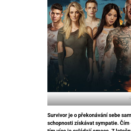
Z
Survivor je o překonávání sebe sa
schopnosti získávat sympatie. Čím 
tím více je ovládají emoce. Z letoš