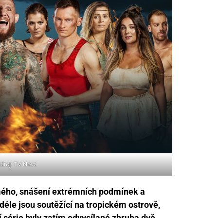
droj: TV Nova
mého, snášení extrémních podmínek a
déle jsou soutěžící na tropickém ostrově,
ní série byly zatím odvysílané zhruba dvě