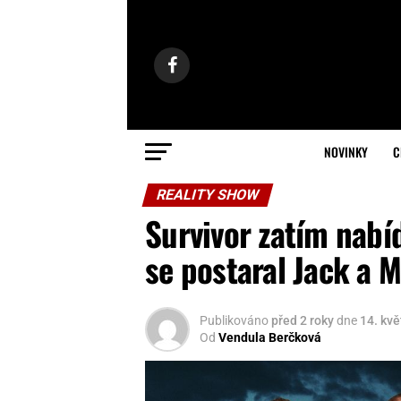
NOVINKY
C
REALITY SHOW
Survivor zatím nabí
se postaral Jack a M
Publikováno
před 2 roky
dne
14. kv
Od
Vendula Berčková