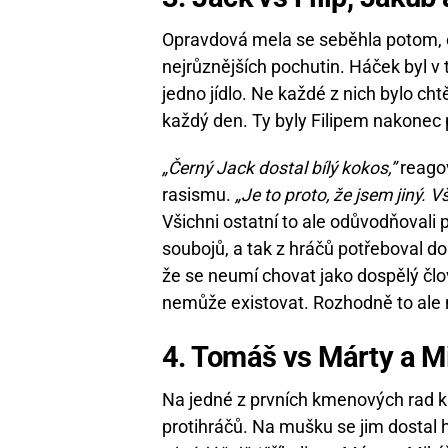
Opravdová mela se seběhla potom, 
nejrůznějších pochutin. Háček byl v
jedno jídlo. Ne každé z nich bylo cht
každý den. Ty byly Filipem nakonec 
„Černý Jack dostal bílý kokos,”
reagov
rasismu.
„Je to proto, že jsem jiný. V
Všichni ostatní to ale odůvodňovali p
soubojů, a tak z hráčů potřeboval do
že se neumí chovat jako dospělý člo
nemůže existovat. Rozhodně to ale 
4. Tomáš vs Márty a Mi
Na jedné z prvních kmenových rad k
protihráčů. Na mušku se jim dostal