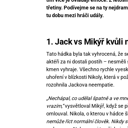
třetiny. Podívejme se na ty nejdram
tu dobu mezi hráči udály.
1. Jack vs Mikýř kvůl
Tato hádka byla tak vyhrocená, že s
aktéři za ni dostali postih – nesměli
kmen vyhraje. Všechno rychle vyeska
uhoření v blízkosti Nikoly, která v po
rozohnila Jackova neempatie.
„Nechápal, co udělal špatně a ve mně 
vrazím,”
vysvětloval Mikýř, když se 
omlouval. Nikola, o kterou v hádce šl
nemůže říct normální člověk. Nikdy s