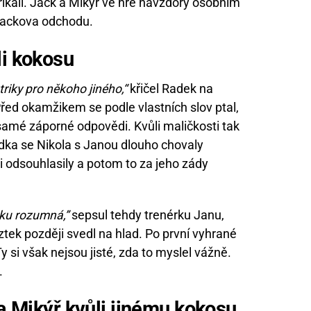
říkali. Jack a Mikýř ve hře navzdory osobním
Jackova odchodu.
li
kokosu
riky pro někoho jiného,“
křičel Radek na
Před okamžikem se podle vlastních slov ptal,
 samé záporné odpovědi. Kvůli maličkosti tak
adka se Nikola s Janou dlouho chovaly
 odsouhlasily a potom to za jeho zády
šku rozumná,”
sepsul tehdy trenérku Janu,
ztek později svedl na hlad. Po první vyhrané
i však nejsou jisté, zda to myslel vážně.
.
 a Mikýř kvůli jinému
kokosu