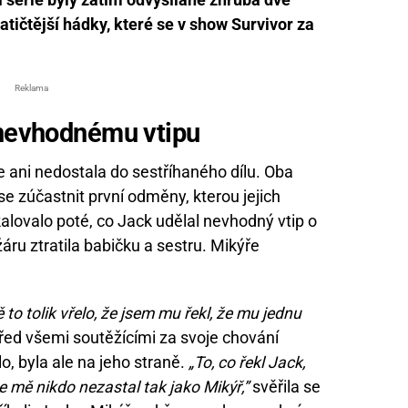
atičtější hádky, které se v show Survivor za
Reklama
i nevhodnému
vtipu
e ani nedostala do sestříhaného dílu. Oba
 se zúčastnit první odměny, kterou jejich
lovalo poté, co Jack udělal nevhodný vtip o
žáru ztratila babičku a sestru. Mikýře
to tolik vřelo, že jsem mu řekl, že mu jednu
před všemi soutěžícími za svoje chování
o, byla ale na jeho straně.
„To, co řekl Jack,
e mě nikdo nezastal tak jako Mikýř,”
svěřila se