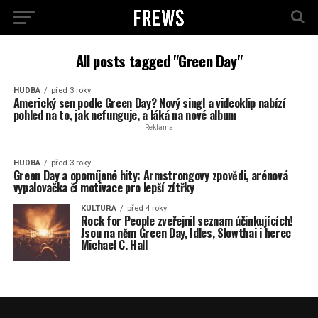
All posts tagged "Green Day"
HUDBA
před 3 roky
Americký sen podle Green Day? Nový singl a videoklip nabízí
pohled na to, jak nefunguje, a láká na nové album
Reklama
HUDBA
před 3 roky
Green Day a opomíjené hity: Armstrongovy zpovědi, arénová
vypalovačka či motivace pro lepší zítřky
KULTURA
před 4 roky
Rock for People zveřejnil seznam účinkujících!
Jsou na něm Green Day, Idles, Slowthai i herec
Michael C. Hall