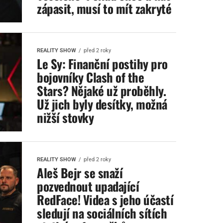
zápasit, musí to mít zakryté
REALITY SHOW
před 2 roky
Le Sy: Finanční postihy pro
bojovníky Clash of the
Stars? Nějaké už proběhly.
Už jich byly desítky, možná
nižší stovky
REALITY SHOW
před 2 roky
Aleš Bejr se snaží
pozvednout upadající
RedFace! Videa s jeho účastí
sledují na sociálních sítích