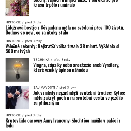
krásu trpělo i umíralo
HISTORIE
před 3 roky
Lidožravá bestie z Gévaudanu měla na svědomí přes 100 životů.
Dodnes se neví, co za útoky stálo
HISTORIE
před 3 roky
Válečné rekordy: Nejkratší válka trvala 38 minut. Vyžádala si
500 mrtvých
TECHNIKA
před 3 roky
Viagra, zápalky nebo anestezie aneb Vynálezy,
které vznikly úplnou náhodou
ZAJÍMAVOSTI
před 3 roky
Jak vznikaly nejznámější svatební tradice: Kytice
měla zakrýt pach a na svatební cestu se jezdilo
za příbuznými
HISTORIE
před 3 roky
Krutovláda carevny Anny Ivanovny: šlechtice mučila v paláci z
ledu