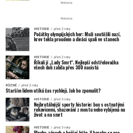
Reklama
Reklama
HISTORIE
před 2 roky
Počátky olympijských her: Muži soutěžili nazí,
krev tekla proudem a diváci spali ve stanech
HISTORIE
před 2 roky
Říkali jí „Lady Smrt“. Nejlepší odstřelovačka
všech dob zabila přes 300 nacistů
RŮZNÉ
před 2 roky
Starším lidem utíká čas rychleji. Jak ho zpomalit?
HISTORIE
před 3 roky
Nejbrutálnější sporty historie: box s ostnatými
rukavicemi, shazování z mostu nebo vybíjená na
život a na smrt
HISTORIE
před 3 roky
Blechy, zápach a hnijící kůže. V baroku se pro