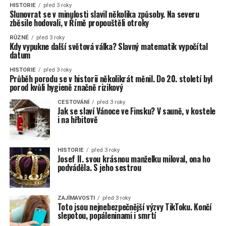
HISTORIE
před 3 roky
Slunovrat se v minulosti slavil několika způsoby. Na severu
zběsile hodovali, v Římě propouštěli otroky
RŮZNÉ
před 3 roky
Kdy vypukne další světová válka? Slavný matematik vypočítal
datum
HISTORIE
před 3 roky
Průběh porodu se v historii několikrát měnil. Do 20. století byl
porod kvůli hygieně značně rizikový
CESTOVÁNÍ
před 3 roky
Jak se slaví Vánoce ve Finsku? V sauně, v kostele
i na hřbitově
HISTORIE
před 3 roky
Josef II. svou krásnou manželku miloval, ona ho
podváděla. S jeho sestrou
ZAJÍMAVOSTI
před 3 roky
Toto jsou nejnebezpečnější výzvy TikToku. Končí
slepotou, popáleninami i smrtí