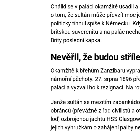
Chálid se v paláci okamžitě usadi
o tom, že sultán může převzít moc jed
politicky tíhnul spíše k Německu. K
britskou suverenitu a na palác necha
Brity poslední kapka.
Nevěřil, že budou stříle
Okamžitě k břehům Zanzibaru vypravi
námořní pěchoty. 27. srpna 1896 pře
paláci a vyzvali ho k rezignaci. Na 
Jenže sultán se mezitím zabarikádov
obránců (převážně z řad civilistů a 
loď, ozbrojenou jachtu HSS Glasgow
jejich výhružkám o zahájení palby nev