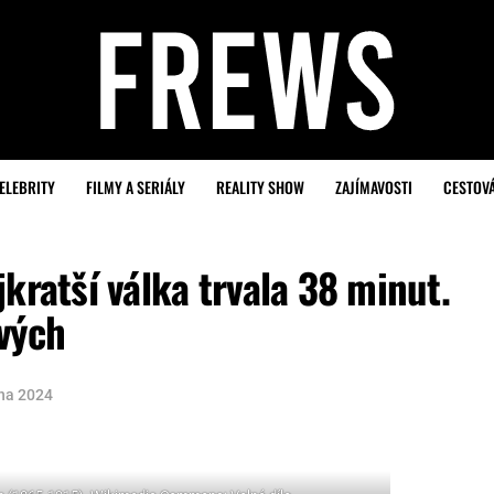
ELEBRITY
FILMY A SERIÁLY
REALITY SHOW
ZAJÍMAVOSTI
CESTOV
kratší válka trvala 38 minut.
vých
dna 2024