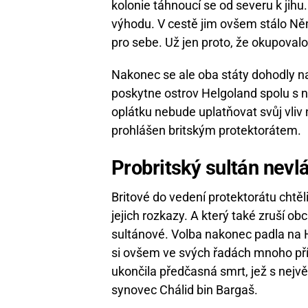
kolonie táhnoucí se od severu k jihu
výhodu. V cestě jim ovšem stálo Něm
pro sebe. Už jen proto, že okupoval
Nakonec se ale oba státy dohodly
poskytne ostrov Helgoland spolu s 
oplátku nebude uplatňovat svůj vliv
prohlášen britským protektorátem.
Probritský sultán nevl
Britové do vedení protektorátu chtěli
jejich rozkazy. A který také zruší ob
sultánové. Volba nakonec padla na 
si ovšem ve svých řadách mnoho příz
ukončila předčasná smrt, jež s nejvě
synovec Chálid bin Bargaš.