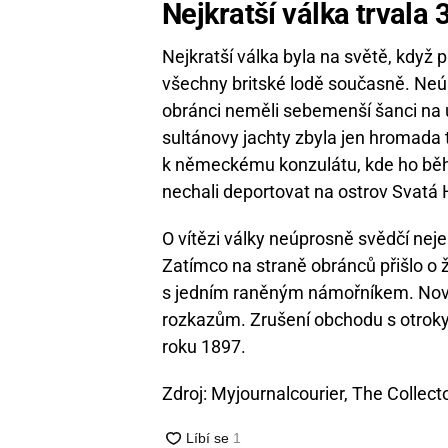
Nejkratší válka trvala 
Nejkratší válka byla na světě, když p
všechny britské lodě současně. Neún
obránci neměli sebemenší šanci na ú
sultánovy jachty zbyla jen hromada t
k německému konzulátu, kde ho běhe
nechali deportovat na ostrov Svatá 
O vítězi války neúprosně svědčí neje
Zatímco na straně obránců přišlo o živ
s jedním raněným námořníkem. Nový 
rozkazům. Zrušení obchodu s otroky 
roku 1897.
Zdroj: Myjournalcourier, The Collect