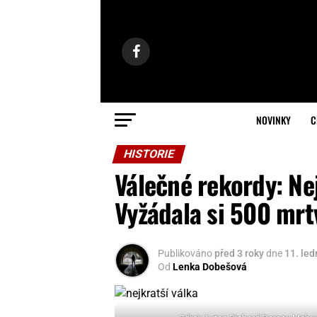
NOVINKY
C
HISTORIE
Válečné rekordy: Nej
Vyžádala si 500 mrt
Publikováno
před 3 roky
dne
11. le
Od
Lenka Dobešová