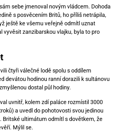
l a sám sebe jmenoval novým vládcem. Dohoda
ině s posvěcením Britů, ho příliš netrápila,
dyž ještě ke všemu veřejně odmítl uznat
l vyvěsit zanzibarskou vlajku, byla to pro
t
li čtyři válečné lodě spolu s oddílem
d devátou hodinou ranní dorazili k sultánovu
rozmyšlenou dostal půl hodiny.
al uvnitř, kolem zdí paláce rozmístil 3000
otroků) a uvedl do pohotovosti svou jedinou
. Britské ultimátum odmítl s dovětkem, že
ěří. Mýlil se.