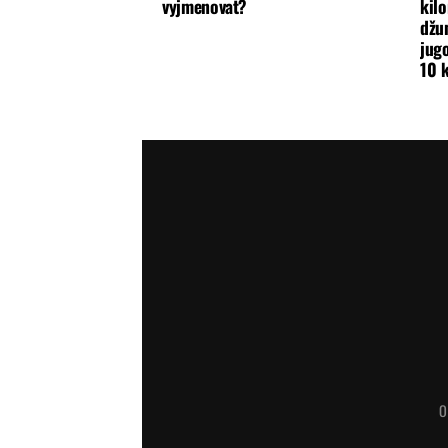
vyjmenovat?
kilo
džun
jugo
10 
O