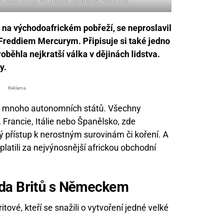
un (1865-1915), Wikimedia Commons; Volné dílo
e na východoafrickém pobřeží, se neproslavil
 Freddiem Mercurym. Připisuje si také jedno
oběhla nejkratší válka v dějinách lidstva.
y.
Reklama
šli mnoho autonomních států. Všechny
, Francie, Itálie nebo Španělsko, zde
ý přístup k nerostným surovinám či koření. A
 platili za nejvýnosnější africkou obchodní
oda Britů s Německem
tové, kteří se snažili o vytvoření jedné velké