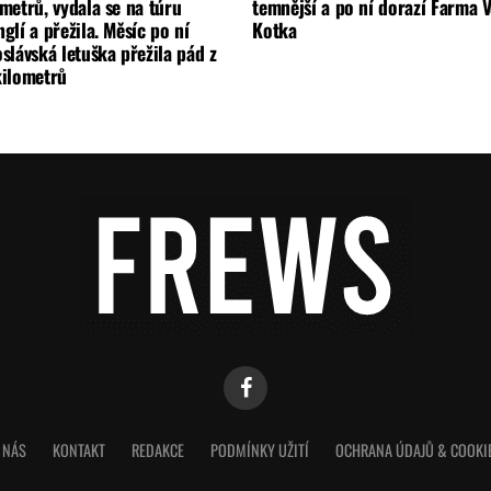
metrů, vydala se na túru
temnější a po ní dorazí Farma V
glí a přežila. Měsíc po ní
Kotka
slávská letuška přežila pád z
kilometrů
 NÁS
KONTAKT
REDAKCE
PODMÍNKY UŽITÍ
OCHRANA ÚDAJŮ & COOKI