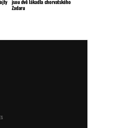
ojty
jsou dvě lákadla chorvatského
Zadaru
ES