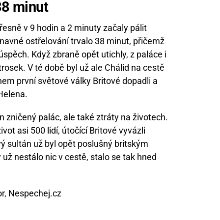
38 minut
řesně v 9 hodin a 2 minuty začaly pálit
avné ostřelování trvalo 38 minut, přičemž
spěch. Když zbraně opět utichly, z paláce i
rosek. V té době byl už ale Chálid na cestě
m první světové války Britové dopadli a
Helena.
n zničený palác, ale také ztráty na životech.
ot asi 500 lidí, útočící Britové vyvázli
sultán už byl opět poslušný britským
už nestálo nic v cestě, stalo se tak hned
or, Nespechej.cz