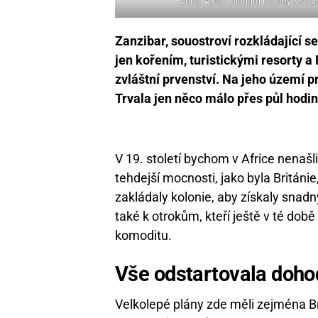
Zdroj: Autor: Richard Dorsey Moh
Zanzibar, souostroví rozkládající s
jen kořením, turistickými resorty a
zvláštní prvenství. Na jeho území pr
Trvala jen něco málo přes půl hodin
V 19. století bychom v Africe nena
tehdejší mocnosti, jako byla Británie
zakládaly kolonie, aby získaly snadn
také k otrokům, kteří ještě v té době
komoditu.
Vše odstartovala doh
Velkolepé plány zde měli zejména Bri