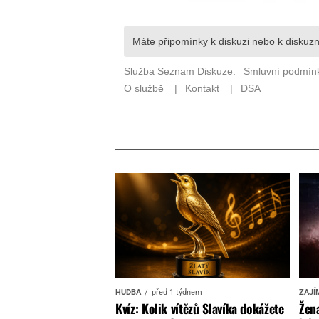
HUDBA
před 1 týdnem
ZAJÍ
Kvíz: Kolik vítězů Slavíka dokážete
Žena