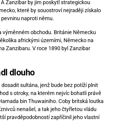
. A Zanzibar by jim poskytl strategickou
ecko, které by souostroví nejraději získalo
o pevninu naproti němu.
 na výměnném obchodu. Británie Německu
několika africkými územími, Německo na
 na Zanzibaru. V roce 1890 byl Zanzibar
ádl dlouho
 dosadit sultána, jenž bude bez potíží plnit
chod s otroky, na kterém nejvíc bohatli právě
Hamada bin Thuwainiho. Coby britská loutka
nivců nenašel, a tak jeho čtyřletou vládu
tší pravděpodobností zapříčinil jeho vlastní