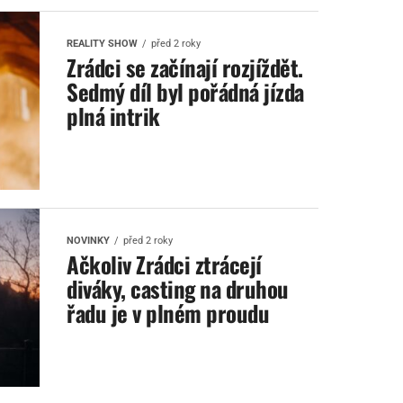
REALITY SHOW
před 2 roky
Zrádci se začínají rozjíždět.
Sedmý díl byl pořádná jízda
plná intrik
NOVINKY
před 2 roky
Ačkoliv Zrádci ztrácejí
diváky, casting na druhou
řadu je v plném proudu