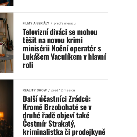
FILMY A SERIÁLY
před 9 měsíců
Televizní diváci se mohou
těšit na novou krimi
minisérii Noční operatér s
Lukášem Vaculíkem v hlavní
roli
REALITY SHOW
před 12 měsíců
Další účastníci Zrádců:
Kromě Brzobohaté se v
druhé řadě objeví také
Čestmír Strakatý,
kriminalistka či prodejkyně