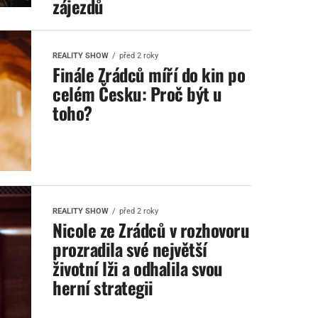
zájezdů
REALITY SHOW
před 2 roky
Finále Zrádců míří do kin po
celém Česku: Proč být u
toho?
REALITY SHOW
před 2 roky
Nicole ze Zrádců v rozhovoru
prozradila své největší
životní lži a odhalila svou
herní strategii