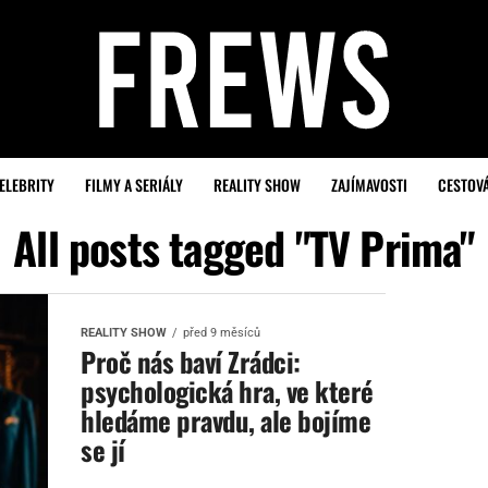
ELEBRITY
FILMY A SERIÁLY
REALITY SHOW
ZAJÍMAVOSTI
CESTOV
All posts tagged "TV Prima"
REALITY SHOW
před 9 měsíců
Proč nás baví Zrádci:
psychologická hra, ve které
hledáme pravdu, ale bojíme
se jí