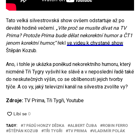
Tato velká silvestrovská show ovšem odstartuje až po
deváté hodině večerní.
„Víte proč se musíte dívat na TV
Prima? Protože Prima bude dělat nekorektní humor a ČT1
jenom korektní humor,“
řekl
ve videu k chystané show
Štěpán Kozub.
Ano, i tohle je ukázka poněkud nekorektního humoru, který
nicméně Tři Tygry vyšvihl ke slávě a v neposlední řadě také
do neskutečných výšin, co se oblíbenosti jejich tvorby
týče. A co vy, jaký televizní kanál na silvestra zvolíte vy?
Zdroje:
TV Prima, Tři Tygři, Youtube
TAGY:
7 PÁDŮ HONZY DĚDKA
ALBERT ČUBA
ROBIN FERRO
ŠTĚPÁN KOZUB
TŘI TYGŘI
TV PRIMA
VLADIMÍR POLÁK