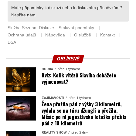
OBLÍBENÉ
HUDBA
před 1 týdnem
Kvíz: Kolik vítězů Slavíka dokážete
vyjmenovat?
ZAJÍMAVOSTI
před 1 týdnem
Žena přežila pád z výšky 3 kilometrů,
vydala se na túru džunglí a přežila.
Měsíc po ní jugoslávská letuška přežila
pád z 10 kilometrů
REALITY SHOW
před 2 dny