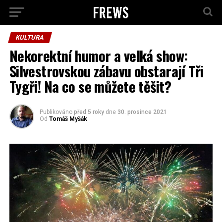
KULTURA
Nekorektní humor a velká show:
Silvestrovskou zábavu obstarají Tři
Tygři! Na co se můžete těšit?
Publikováno
před 5 roky
dne
30. prosince 2021
Od
Tomáš Myšák