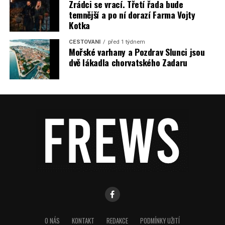
Zrádci se vrací. Třetí řada bude
temnější a po ní dorazí Farma Vojty
Kotka
CESTOVÁNÍ
před 1 týdnem
Mořské varhany a Pozdrav Slunci jsou
dvě lákadla chorvatského Zadaru
O NÁS
KONTAKT
REDAKCE
PODMÍNKY UŽITÍ