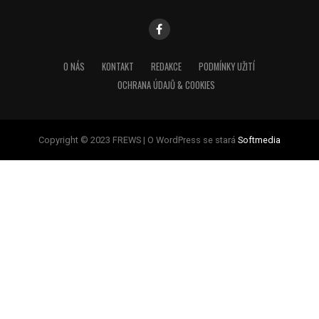
O NÁS
KONTAKT
REDAKCE
PODMÍNKY UŽITÍ
OCHRANA ÚDAJŮ & COOKIES
Copyright © 2023 FREWS | O WordPress se stará
Softmedia