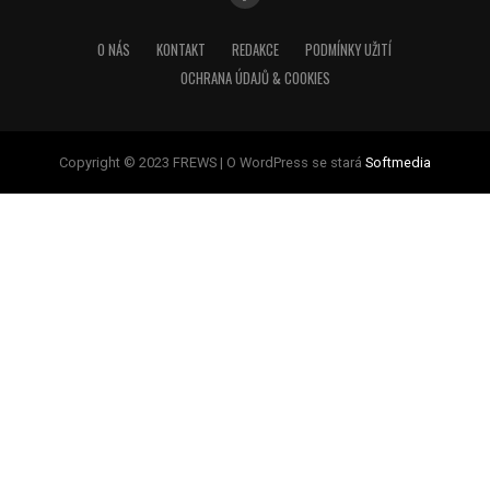
O NÁS
KONTAKT
REDAKCE
PODMÍNKY UŽITÍ
OCHRANA ÚDAJŮ & COOKIES
Copyright © 2023 FREWS | O WordPress se stará
Softmedia