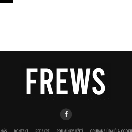
 NÁS
KONTAKT
REDAKCE
PODMÍNKY UŽITÍ
OCHRANA ÚDAJŮ & COOKI