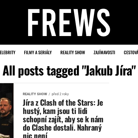
ELEBRITY
FILMY A SERIÁLY
REALITY SHOW
ZAJÍMAVOSTI
CESTOV
All posts tagged "Jakub Jíra"
REALITY SHOW
před 2 roky
Jíra z Clash of the Stars: Je
hustý, kam jsou ti lidi
schopní zajít, aby se k nám
do Clashe dostali. Nahraný
nic není