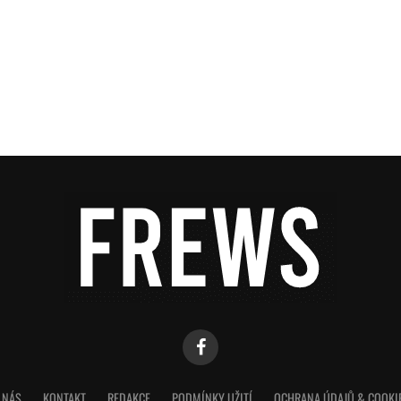
 NÁS
KONTAKT
REDAKCE
PODMÍNKY UŽITÍ
OCHRANA ÚDAJŮ & COOKI