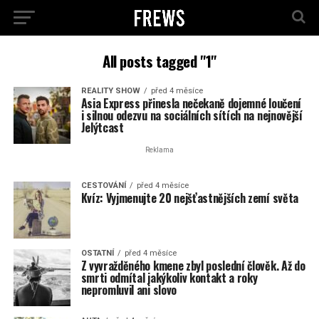
All posts tagged "1"
REALITY SHOW
před 4 měsíce
Asia Express přinesla nečekaně dojemné loučení
i silnou odezvu na sociálních sítích na nejnovější
Jelýtcast
Reklama
CESTOVÁNÍ
před 4 měsíce
Kvíz: Vyjmenujte 20 nejšťastnějších zemí světa
OSTATNÍ
před 4 měsíce
Z vyvražděného kmene zbyl poslední člověk. Až do
smrti odmítal jakýkoliv kontakt a roky
nepromluvil ani slovo