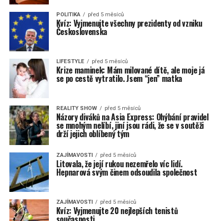
POLITIKA
před 5 měsíců
Kvíz: Vyjmenujte všechny prezidenty od vzniku
Československa
LIFESTYLE
před 5 měsíců
Krize maminek: Mám milované dítě, ale moje já
se po cestě vytratilo. Jsem “jen” matka
REALITY SHOW
před 5 měsíců
Názory diváků na Asia Express: Ohýbání pravidel
se mnohým nelíbí, jiní jsou rádi, že se v soutěži
drží jejich oblíbený tým
ZAJÍMAVOSTI
před 5 měsíců
Litovala, že její rukou nezemřelo víc lidí.
Hepnarová svým činem odsoudila společnost
ZAJÍMAVOSTI
před 5 měsíců
Kvíz: Vyjmenujte 20 nejlepších tenistů
současnosti