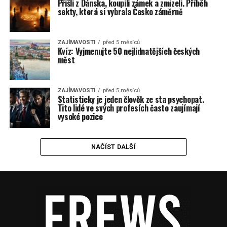
Přišli z Dánska, koupili zámek a zmizeli. Příběh
sekty, která si vybrala Česko záměrně
ZAJÍMAVOSTI
před 5 měsíců
Kvíz: Vyjmenujte 50 nejlidnatějších českých
měst
ZAJÍMAVOSTI
před 5 měsíců
Statisticky je jeden člověk ze sta psychopat.
Tito lidé ve svých profesích často zaujímají
vysoké pozice
NAČÍST DALŠÍ