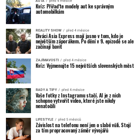
AUTA
před 4 měsíce
Kvíz: Přiřaďte modely aut ke správným
automobilkám
REALITY SHOW
před 4 měsíce
Diváci Asia Express mají jasno v tom, kdo je
největším záporákem. Po dění v 9. epizodě se ale
začínají bavit
ZAJÍMAVOSTI
před 4 měsíce
Kvíz: Vyjmenujte 15 největších slovenských měst
RADY A TIPY
před 4 měsíce
Vaše fotky z Instagramu stačí. AI je z nich
schopno vytvořit video, které jste nikdy
nenatočili
LIFESTYLE
před 5 měsíců
Závislost na telefonu není jen o slabé vůli. Stojí
za tím propracovaný záměr vývojářů