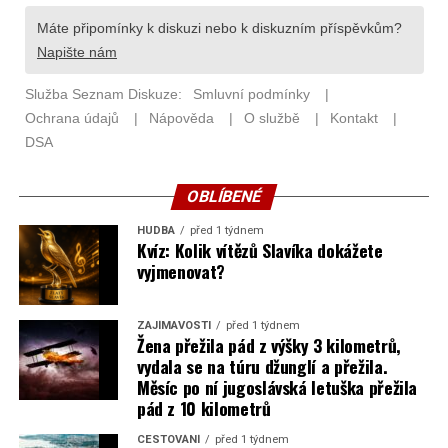
OBLÍBENÉ
HUDBA
před 1 týdnem
Kvíz: Kolik vítězů Slavíka dokážete
vyjmenovat?
ZAJÍMAVOSTI
před 1 týdnem
Žena přežila pád z výšky 3 kilometrů,
vydala se na túru džunglí a přežila.
Měsíc po ní jugoslávská letuška přežila
pád z 10 kilometrů
CESTOVÁNÍ
před 1 týdnem