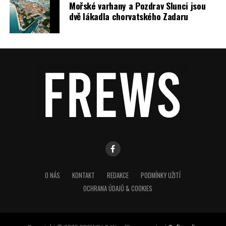
Mořské varhany a Pozdrav Slunci jsou
dvě lákadla chorvatského Zadaru
O NÁS
KONTAKT
REDAKCE
PODMÍNKY UŽITÍ
OCHRANA ÚDAJŮ & COOKIES