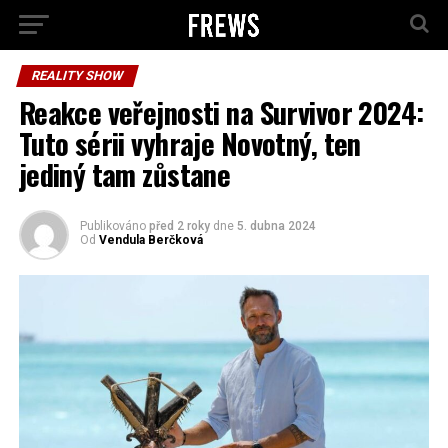
REALITY SHOW
Reakce veřejnosti na Survivor 2024:
Tuto sérii vyhraje Novotný, ten
jediný tam zůstane
Publikováno
před 2 roky
dne
5. dubna 2024
Od
Vendula Berčková