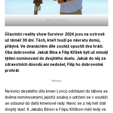
Zdroj: TV Nova
Účastníci reality show Survivor 2024 jsou na ostrově
už téměř 30 dní. Těch, kteří touží po návratu domů,
přibývá. Ve dvanáctém díle soutěž opustili dva hráči.
Oba dobrovolně. Jakub Bína a Filip Křížek byli už minulý
týden nominovaní do dvojitého duelu. Jakub do něj ze
zdravotních důvodů ani nedošel, Filip ho dobrovolně
prohrál.
Reklama
Na konci desátého dílu kmen Lovců odcházel do tábora se
dvěma nominovanými, jejichž souboj o udržení se v soutěži
se odsunul do další kmenové rady. Navíc se z něj měl stát
dvojitý duel. K Jakubu Bínovi a Filipu Křížkovi měli tedy ve