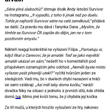
„Série plná slabochů!“
shrnuje divák Andy letošní Survivor
na Instagramu.
„9 vypadlo, z toho 6 jinak než po duelu.
Tohle je nejhorší Survivor série na celé zeměkouli,”
přidává
se další. Za pravdu mu dává i fanynka Dana:
„Myslím, že
tímhle se Survivor ČR zapíše do dějin, jen ne v tom
pozitivním smyslu.”
Někteří reagují konkrétně na vyřazení Filipa.
„Pamatuju si,
když říkal o Carevovi, že je amatér. Teď se jako největší
amatér ukázal on sám,”
nešetří ho v komentářích pod
příspěvkem oznamujícím jeho odchod.
„Neměli byste místo
vyřazen psát přesněji utekl?”
vyčítá tvůrcům jeden ze
sledujících. Vadí mu, že v duelech chybí nasazení a hráči
se sami vzdávají.
„Asi měl taky doma kočku,”
naráží
divačka Niky na situaci z jednoho z prvních dílů, kde chtěla
domů
Iva
. Mimo jiné kvůli tomu, že jí chyběla její kočka.
Ze tří mužů, u kterých hrozilo vyloučení ze hry, nakonec