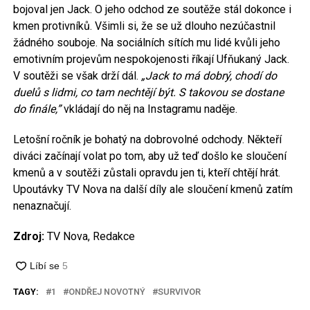
bojoval jen Jack. O jeho odchod ze soutěže stál dokonce i
kmen protivníků. Všimli si, že se už dlouho nezúčastnil
žádného souboje. Na sociálních sítích mu lidé kvůli jeho
emotivním projevům nespokojenosti říkají Ufňukaný Jack.
V soutěži se však drží dál.
„Jack to má dobrý, chodí do
duelů s lidmi, co tam nechtějí být. S takovou se dostane
do finále,”
vkládají do něj na Instagramu naděje.
Letošní ročník je bohatý na dobrovolné odchody. Někteří
diváci začínají volat po tom, aby už teď došlo ke sloučení
kmenů a v soutěži zůstali opravdu jen ti, kteří chtějí hrát.
Upoutávky TV Nova na další díly ale sloučení kmenů zatím
nenaznačují.
Zdroj:
TV Nova, Redakce
TAGY:
1
ONDŘEJ NOVOTNÝ
SURVIVOR