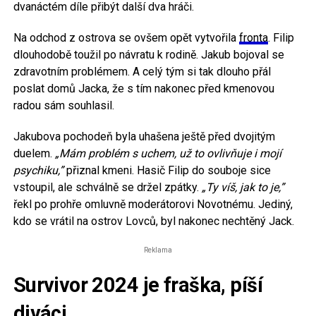
dvanáctém díle přibýt další dva hráči.
Na odchod z ostrova se ovšem opět vytvořila
fronta
. Filip
dlouhodobě toužil po návratu k rodině. Jakub bojoval se
zdravotním problémem. A celý tým si tak dlouho přál
poslat domů Jacka, že s tím nakonec před kmenovou
radou sám souhlasil.
Jakubova pochodeň byla uhašena ještě před dvojitým
duelem.
„Mám problém s uchem, už to ovlivňuje i mojí
psychiku,”
přiznal kmeni. Hasič Filip do souboje sice
vstoupil, ale schválně se držel zpátky.
„Ty víš, jak to je,”
řekl po prohře omluvně moderátorovi Novotnému. Jediný,
kdo se vrátil na ostrov Lovců, byl nakonec nechtěný Jack.
Reklama
Survivor 2024 je fraška, píší
diváci