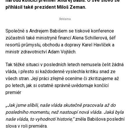
národu končící premiér Andrej Babiš. O své slovo se
přihlásil také prezident Miloš Zeman.
Reklama
Společně s Andrejem Babišem se tiskové konference
zúčastnili také ministryně financí Alena Schillerová, šéf
resortů průmyslu, obchodu a dopravy Karel Havlíček a
ministr zdravotnictví Adam Vojtěch.
Tak těžké situaci v posledních letech nemusela čelit žádná
vláda, i přesto si každodenně vyslechla kritiku snad ze
všech stran. Její práci zřejmě oceníme či zkritizujeme až
po letech, jak si ostatně správně uvědomuje končící
premiér
„Jak jsme slíbili, naše vláda skutečně pracovala až do
posledního momentu, než nastoupí nová vláda. Jaká byla
naše vláda, to vyhodnotí historie,“
zněla Babišova poslední
slova v roli premiéra.