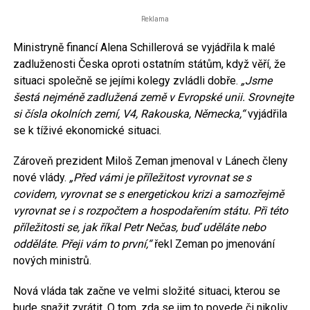
Reklama
Ministryně financí Alena Schillerová se vyjádřila k malé
zadluženosti Česka oproti ostatním státům, když věří, že
situaci společně se jejími kolegy zvládli dobře.
„Jsme
šestá nejméně zadlužená země v Evropské unii. Srovnejte
si čísla okolních zemí, V4, Rakouska, Německa,“
vyjádřila
se k tíživé ekonomické situaci.
Zároveň prezident Miloš Zeman jmenoval v Lánech členy
nové vlády.
„Před vámi je příležitost vyrovnat se s
covidem, vyrovnat se s energetickou krizi a samozřejmě
vyrovnat se i s rozpočtem a hospodařením státu. Při této
příležitosti se, jak říkal Petr Nečas, buď uděláte nebo
odděláte. Přeji vám to první,“
řekl Zeman po jmenování
nových ministrů.
Nová vláda tak začne ve velmi složité situaci, kterou se
bude snažit zvrátit. O tom, zda se jim to povede či nikoliv,