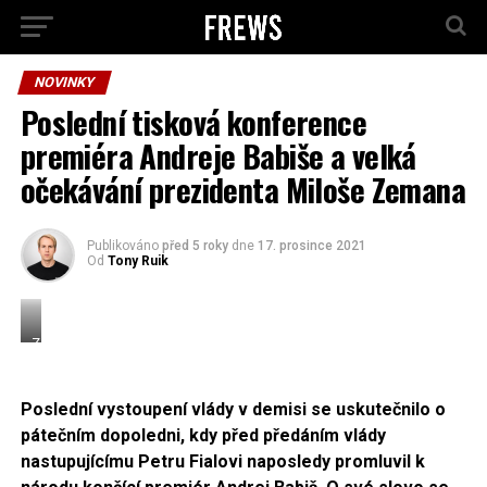
NOVINKY
Poslední tisková konference
premiéra Andreje Babiše a velká
očekávání prezidenta Miloše Zemana
Publikováno
před 5 roky
dne
17. prosince 2021
Od
Tony Ruik
Zdroj:
Chambre
des
Députés;
Poslední vystoupení vlády v demisi se uskutečnilo o
licence
pátečním dopoledni, kdy před předáním vlády
Creative
nastupujícímu Petru Fialovi naposledy promluvil k
Commons