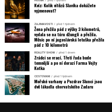
HUDBA
před 1 týdnem
Kvíz: Kolik vítězů Slavíka dokážete
vyjmenovat?
ZAJÍMAVOSTI
před 1 týdnem
Žena přežila pád z výšky 3 kilometrů,
vydala se na túru džunglí a přežila.
Měsíc po ní jugoslávská letuška přežila
pád z 10 kilometrů
REALITY SHOW
před 1 dnem
Zrádci se vrací. Třetí řada bude
temnější a po ní dorazí Farma Vojty
Kotka
CESTOVÁNÍ
před 1 týdnem
Mořské varhany a Pozdrav Slunci jsou
dvě lákadla chorvatského Zadaru