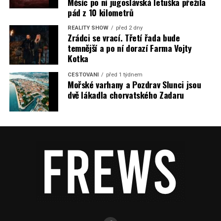
Měsíc po ní jugoslávská letuška přežila
pád z 10 kilometrů
REALITY SHOW
před 2 dny
Zrádci se vrací. Třetí řada bude
temnější a po ní dorazí Farma Vojty
Kotka
CESTOVÁNÍ
před 1 týdnem
Mořské varhany a Pozdrav Slunci jsou
dvě lákadla chorvatského Zadaru