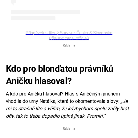
Příspěvek sdílený Survivor Česko & Slovensko
(@survivorcs_official)
Reklama
Kdo pro blonďatou právníků
Aničku hlasoval?
A kdo pro Aničku hlasoval? Hlas s Aniččiným jménem
vhodila do urny Natálka, která to okomentovala slovy:
„Je
mi to strašně líto a věřím, že kdybychom spolu začly hrát
dřív, tak to třeba dopadlo úplně jinak. Promiň.”
Reklama