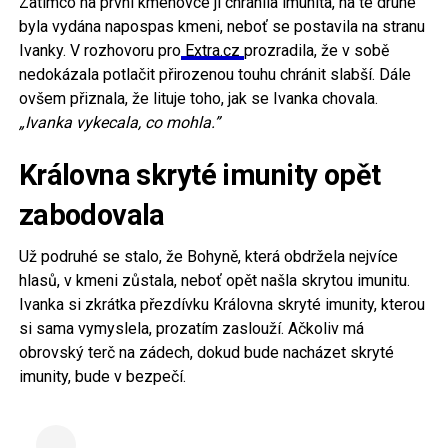
Zatímco na první kmenovce ji chránila imunita, na té druhé
byla vydána napospas kmeni, neboť se postavila na stranu
Ivanky. V rozhovoru pro
Extra.cz
prozradila, že v sobě
nedokázala potlačit přirozenou touhu chránit slabší. Dále
ovšem přiznala, že lituje toho, jak se Ivanka chovala.
„Ivanka vykecala, co mohla.”
Královna skryté imunity opět
zabodovala
Už podruhé se stalo, že Bohyně, která obdržela nejvíce
hlasů, v kmeni zůstala, neboť opět našla skrytou imunitu.
Ivanka si zkrátka přezdívku Královna skryté imunity, kterou
si sama vymyslela, prozatím zaslouží. Ačkoliv má
obrovský terč na zádech, dokud bude nacházet skryté
imunity, bude v bezpečí.