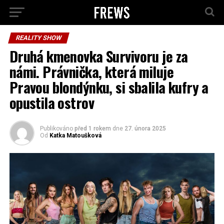
REALITY SHOW
Druhá kmenovka Survivoru je za
námi. Právnička, která miluje
Pravou blondýnku, si sbalila kufry a
opustila ostrov
Publikováno
před 1 rokem
dne
27. února 2025
Od
Katka Matoušková