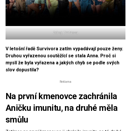
Zdroj: TV Nova
V letošní řadě Survivora zatím vypadávají pouze ženy.
Druhou vyřazenou soutěžící se stala Anna. Proč si
myslí že byla vyřazena a jakých chyb se podle svých
slov dopustila?
Reklama
Na první kmenovce zachránila
Aničku imunitu, na druhé měla
smůlu