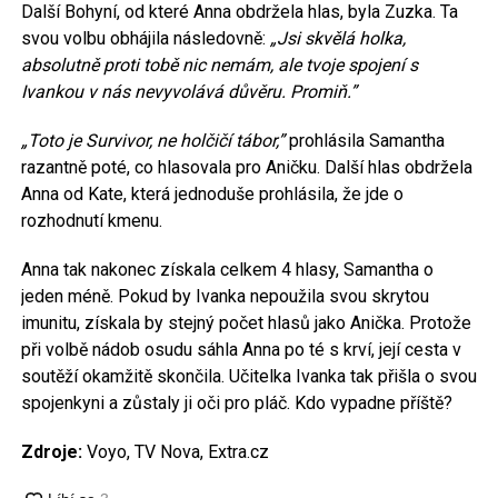
Další Bohyní, od které Anna obdržela hlas, byla Zuzka. Ta
svou volbu obhájila následovně:
„Jsi skvělá holka,
absolutně proti tobě nic nemám, ale tvoje spojení s
Ivankou v nás nevyvolává důvěru. Promiň.”
„Toto je Survivor, ne holčičí tábor,”
prohlásila Samantha
razantně poté, co hlasovala pro Aničku. Další hlas obdržela
Anna od Kate, která jednoduše prohlásila, že jde o
rozhodnutí kmenu.
Anna tak nakonec získala celkem 4 hlasy, Samantha o
jeden méně. Pokud by Ivanka nepoužila svou skrytou
imunitu, získala by stejný počet hlasů jako Anička. Protože
při volbě nádob osudu sáhla Anna po té s krví, její cesta v
soutěží okamžitě skončila. Učitelka Ivanka tak přišla o svou
spojenkyni a zůstaly ji oči pro pláč. Kdo vypadne příště?
Zdroje:
Voyo, TV Nova, Extra.cz