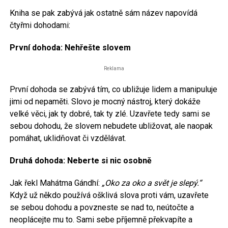
Kniha se pak zabývá jak ostatně sám název napovídá
čtyřmi dohodami:
První dohoda: Nehřešte slovem
Reklama
První dohoda se zabývá tím, co ubližuje lidem a manipuluje
jimi od nepaměti. Slovo je mocný nástroj, který dokáže
velké věci, jak ty dobré, tak ty zlé. Uzavřete tedy sami se
sebou dohodu, že slovem nebudete ubližovat, ale naopak
pomáhat, uklidňovat či vzdělávat.
Druhá dohoda: Neberte si nic osobně
Jak řekl Mahátma Gándhí:
„Oko za oko a svět je slepý.“
Když už někdo používá ošklivá slova proti vám, uzavřete
se sebou dohodu a povzneste se nad to, neútočte a
neoplácejte mu to. Sami sebe příjemně překvapíte a