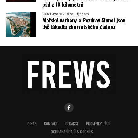
pád z 10 kilometrů
CESTOVÁNÍ
před 1 týdnem
Mořské varhany a Pozdrav Slunci jsou
dvě lákadla chorvatského Zadaru
O NÁS
KONTAKT
REDAKCE
PODMÍNKY UŽITÍ
OCHRANA ÚDAJŮ & COOKIES