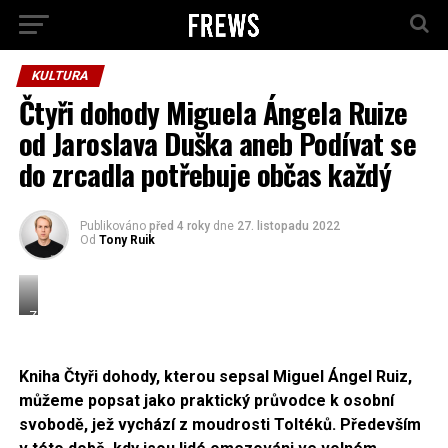
KULTURA
Čtyři dohody Miguela Ángela Ruize
od Jaroslava Duška aneb Podívat se
do zrcadla potřebuje občas každý
Publikováno
před 4 roky
dne
27. listopadu 2022
Od
Tony Ruik
Zdroj:
Ben
Skála,
CC
Kniha Čtyři dohody, kterou sepsal Miguel Ángel Ruiz,
BY-
můžeme popsat jako praktický průvodce k osobní
SA
svobodě, jež vychází z moudrosti Toltéků. Především
2.5