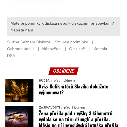
OBLÍBENÉ
HUDBA
před 1 týdnem
Kvíz: Kolik vítězů Slavíka dokážete
vyjmenovat?
ZAJÍMAVOSTI
před 1 týdnem
Žena přežila pád z výšky 3 kilometrů,
vydala se na túru džunglí a přežila.
Měsíc po ní jugoslávská letuška přežila