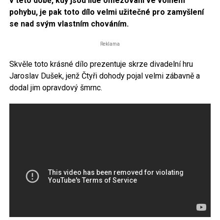
v této době, kdy jsou lidé omezováni ve volném
pohybu, je pak toto dílo velmi užitečné pro zamyšlení
se nad svým vlastním chováním.
Reklama
Skvěle toto krásné dílo prezentuje skrze divadelní hru
Jaroslav Dušek, jenž Čtyři dohody pojal velmi zábavně a
dodal jim opravdový šmrnc.