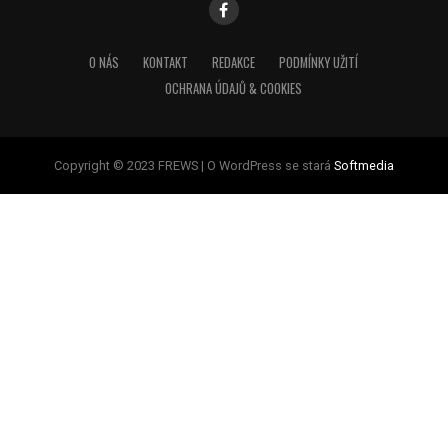
O NÁS
KONTAKT
REDAKCE
PODMÍNKY UŽITÍ
OCHRANA ÚDAJŮ & COOKIES
Copyright © 2023 FREWS | O WordPress se stará
Softmedia