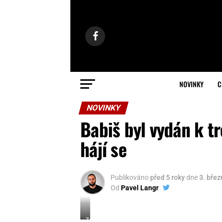
NOVINKY
C
NOVINKY
Babiš byl vydán k t
hájí se
Publikováno
před 5 roky
dne
3. bře
Od
Pavel Langr
Zdroj: