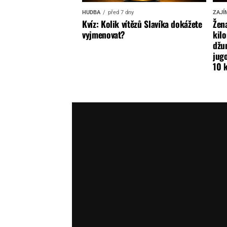
HUDBA
před 7 dny
ZAJÍ
Kvíz: Kolik vítězů Slavíka dokážete
Žena
vyjmenovat?
kilo
džun
jugo
10 