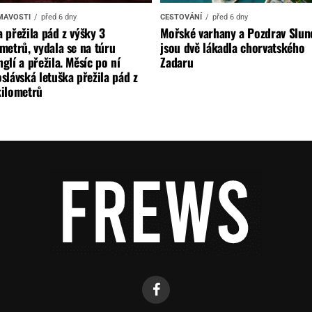
MAVOSTI
před 6 dny
CESTOVÁNÍ
před 6 dny
 přežila pád z výšky 3
Mořské varhany a Pozdrav Slun
metrů, vydala se na túru
jsou dvě lákadla chorvatského
glí a přežila. Měsíc po ní
Zadaru
slávská letuška přežila pád z
kilometrů