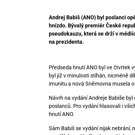
Pixabay
Andrej Babiš (ANO) byl poslanci opě
hnízdo. Bývalý premiér České republi
pseudokauzu, která se drží v médiíc
na prezidenta.
Předseda hnutí ANO byl ve čtvrtek v
byl již v minulosti stíhán, nicméně 
imunitu a nová Sněmovna musela o
Návrh na vydání Andreje Babiše byl
poslanců. Pro vydání hlasovali i všic
hnutí ANO.
Sám Babiš se vydání nijak nebrání, n