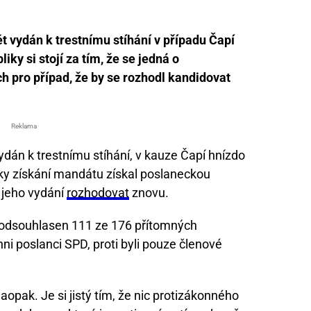
t vydán k trestnímu stíhání v případu Čapí
ky si stojí za tím, že se jedná o
h pro případ, že by se rozhodl kandidovat
Reklama
ydán k trestnímu stíhání, v kauze Čapí hnízdo
díky získání mandátu získal poslaneckou
 jeho vydání
rozhodovat
znovu.
 odsouhlasen 111 ze 176 přítomných
hni poslanci SPD, proti byli pouze členové
aopak. Je si jistý tím, že nic protizákonného