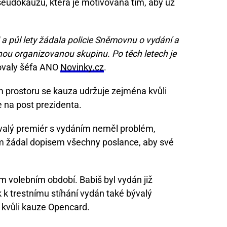
pseudokauzu, která je motivována tím, aby už
 a půl lety žádala policie Sněmovnu o vydání a
ou organizovanou skupinu. Po těch letech je
ovaly šéfa ANO
Novinky.cz
.
ím prostoru se kauza udržuje zejména kvůli
e na post prezidenta.
alý premiér s vydáním neměl problém,
m žádal dopisem všechny poslance, aby své
ím volebním období. Babiš byl vydán již
 k trestnímu stíhání vydán také bývalý
 kvůli kauze Opencard.