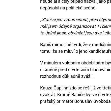
neudělal a celý případ nazval jako 
nepůsobil na politické scéně.
„Stačí si jen vzpomenout, před čtyřmi
měl jsem údajně organizovat 11členn
to úplně jinak: obviněni jsou dva,“
cit
Babiš mimo jiné tvrdí, že v mediáln
tomu, že se mluví o jeho kandidatuř
V minulém volebním období sám býv
nicméně před čtvrtečním hlasování
rozhodnutí důkladně zvážili.
Kauza Čapí hnízdo se řeší již ve třet
dvakrát. Kromě Babiše byl ve čtvrtek
pražský primátor Bohuslav Svoboda