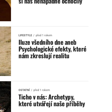
si nás nenápadně ochočily
LIFESTYLE
před 1 rokem
Iluze všedního dne aneb
Psychologické efekty, které
nám zkreslují realitu
OSTATNÍ
před 1 rokem
Ticho v nás: Archetypy,
které utvářejí naše příběhy