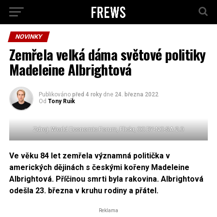
NOVINKY
Zemřela velká dáma světové politiky
Madeleine Albrightová
Publikováno
před 4 roky
dne
24. března 2022
Od
Tony Ruik
Zdroj: World Economic Forum, Flickr, CC BY-NC-SA 2.0
Ve věku 84 let zemřela významná politička v
amerických dějinách s českými kořeny Madeleine
Albrightová. Příčinou smrti byla rakovina. Albrightová
odešla 23. března v kruhu rodiny a přátel.
Reklama