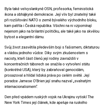
Byla také velvyslankyně OSN, profesorka, feministická
ikona a obhájkyně demokracie. Její vliv byl znatelný také
při rozšiřování NATO o země bývalého východního bloku,
kam patřila i Česká republika. Všichni na ni vzpomínají
nejenom jako na brilantní političku, ale také jako na skvělou
bytost a elegantní dámu.
Svůj život zasvětila především boji s fašismem, diktaturou
a vládou jednoho vůdce. Díky svým zkušenostem s
nacisty, kteří část členů její rodiny zavraždili v
koncentračních táborech se snažila o vytvoření státu
(konkrétně USA), který by zabraňoval genocidám,
prosazoval a hlídal lidská práva po celém světě. Její
poradce Jamese O’Brien její snahu nazval „svalnatým
internacionalismem“.
Den před vpádem ruských vojsk na Ukrajinu vytiskl The
New York Times její článek, kde apeluje na ruského