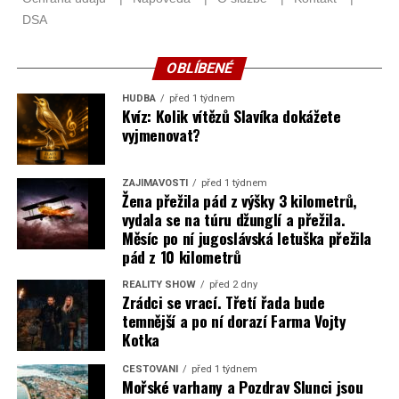
OBLÍBENÉ
HUDBA
před 1 týdnem
Kvíz: Kolik vítězů Slavíka dokážete
vyjmenovat?
ZAJÍMAVOSTI
před 1 týdnem
Žena přežila pád z výšky 3 kilometrů,
vydala se na túru džunglí a přežila.
Měsíc po ní jugoslávská letuška přežila
pád z 10 kilometrů
REALITY SHOW
před 2 dny
Zrádci se vrací. Třetí řada bude
temnější a po ní dorazí Farma Vojty
Kotka
CESTOVÁNÍ
před 1 týdnem
Mořské varhany a Pozdrav Slunci jsou