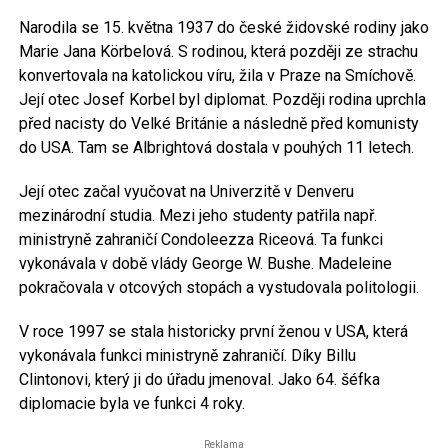
Narodila se 15. května 1937 do české židovské rodiny jako
Marie Jana Körbelová. S rodinou, která později ze strachu
konvertovala na katolickou víru, žila v Praze na Smíchově.
Její otec Josef Korbel byl diplomat. Později rodina uprchla
před nacisty do Velké Británie a následně před komunisty
do USA. Tam se Albrightová dostala v pouhých 11 letech.
Její otec začal vyučovat na Univerzitě v Denveru
mezinárodní studia. Mezi jeho studenty patřila např.
ministryně zahraničí Condoleezza Riceová. Ta funkci
vykonávala v době vlády George W. Bushe. Madeleine
pokračovala v otcových stopách a vystudovala politologii.
V roce 1997 se stala historicky první ženou v USA, která
vykonávala funkci ministryně zahraničí. Díky Billu
Clintonovi, který ji do úřadu jmenoval. Jako 64. šéfka
diplomacie byla ve funkci 4 roky.
Reklama