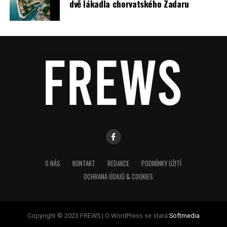
dvě lákadla chorvatského Zadaru
O NÁS
KONTAKT
REDAKCE
PODMÍNKY UŽITÍ
OCHRANA ÚDAJŮ & COOKIES
Copyright © 2023 FREWS | O WordPress se stará
Softmedia