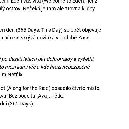
 sci-fi Eden vás vítá (Welcome to Eden), jenž
ehlý ostrov. Nečeká je tam ale zrovna klidný
en den (365 Days: This Day) se opět objevuje
, za ním se skrývá novinka v podobě Zase
 po deseti letech dát dohromady a vyšetřit
o mezi lidmi vře a kde hrozí nebezpečné
lm Netflix.
 (Along for the Ride) obsadilo čtvrté místo,
a: Bez soucitu (Ava). Pětku
dní (365 Days).