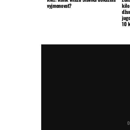
vyjmenovat?
kilo
džun
jugo
10 
O