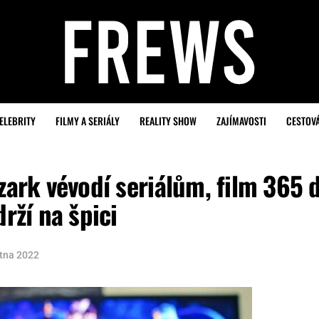
ELEBRITY
FILMY A SERIÁLY
REALITY SHOW
ZAJÍMAVOSTI
CESTOV
zark vévodí seriálům, film 365 d
drží na špici
ětna 2022