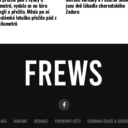
metrů, vydala se na túru
jsou dvě lákadla chorvatského
glí a přežila. Měsíc po ní
Zadaru
slávská letuška přežila pád z
kilometrů
 NÁS
KONTAKT
REDAKCE
PODMÍNKY UŽITÍ
OCHRANA ÚDAJŮ & COOKI