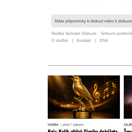
HUDBA
před 1 týdnem
ZAJÍ
Kvíz: Kolik vítězů Slavíka dokážete
Žena