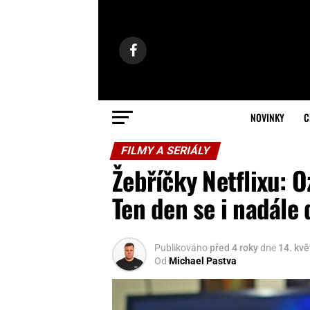
NOVINKY
C
FILMY A SERIÁLY
Žebříčky Netflixu: O
Ten den se i nadále 
Publikováno
před 4 roky
dne
14. kv
Od
Michael Pastva