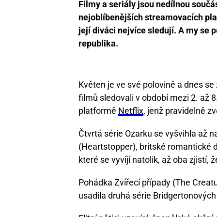
Filmy a seriály jsou nedílnou součást
nejoblíbenějších streamovacích pla
její diváci nejvíce sledují. A my se
republika.
Květen je ve své polovině a dnes se
filmů sledovali v období mezi 2. až
platformě
Netflix
, jenž pravidelně z
Čtvrtá série Ozarku se vyšvihla až na
(Heartstopper), britské romantické d
které se vyvíjí natolik, až oba zjistí, 
Pohádka Zvířecí případy (The Creatur
usadila druhá série Bridgertonových 