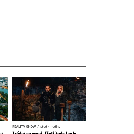
REALITY SHOW
před 4 hodiny
ci
Zrádci se vrací. Třetí řada bude