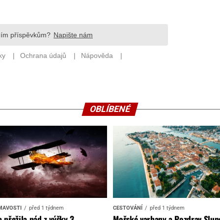
OBLÍBENÉ
MAVOSTI
před 1 týdnem
CESTOVÁNÍ
před 1 týdnem
 přežila pád z výšky 3
Mořské varhany a Pozdrav Slun