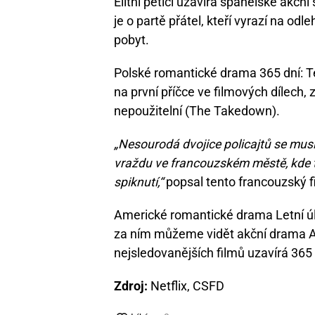
Elitní pětici uzavírá španělské akční
je o partě přátel, kteří vyrazí na odl
pobyt.
Polské romantické drama 365 dní: T
na první příčce ve filmových dílech
nepoužitelní (The Takedown).
„Nesourodá dvojice policajtů se musí
vraždu ve francouzském městě, kde t
spiknutí,“
popsal tento francouzský fi
Americké romantické drama Letní úlet
za ním můžeme vidět akční drama Av
nejsledovanějších filmů uzavírá 365 
Zdroj:
Netflix, CSFD