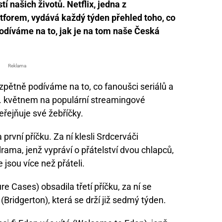
í našich životů. Netflix, jedna z
tforem, vydává každý týden přehled toho, co
 podíváme na to, jak je na tom naše Česká
Reklama
 zpětně podíváme na to, co fanoušci seriálů a
 8. květnem na populární streamingové
veřejňuje své žebříčky.
 první příčku. Za ní klesli Srdcerváči
rama, jenž vypráví o přátelství dvou chlapců,
že jsou více než přáteli.
e Cases) obsadila třetí příčku, za ní se
(Bridgerton), která se drží již sedmý týden.