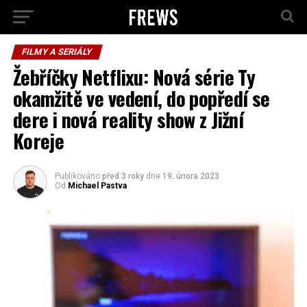
FILMY A SERIÁLY
Žebříčky Netflixu: Nová série Ty
okamžitě ve vedení, do popředí se
dere i nová reality show z Jižní
Koreje
Publikováno
před 3 roky
dne
19. února 2023
Od
Michael Pastva