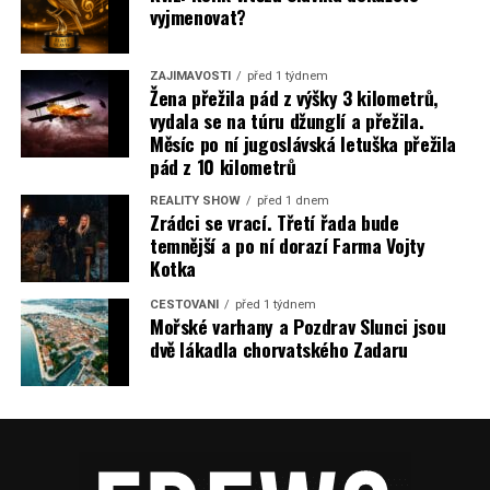
vyjmenovat?
ZAJÍMAVOSTI
před 1 týdnem
Žena přežila pád z výšky 3 kilometrů,
vydala se na túru džunglí a přežila.
Měsíc po ní jugoslávská letuška přežila
pád z 10 kilometrů
REALITY SHOW
před 1 dnem
Zrádci se vrací. Třetí řada bude
temnější a po ní dorazí Farma Vojty
Kotka
CESTOVÁNÍ
před 1 týdnem
Mořské varhany a Pozdrav Slunci jsou
dvě lákadla chorvatského Zadaru