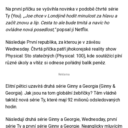
Na první příčku se vyšvihla novinka v podobě čtvrté série
Ty (You).
„Joe chce v Londýně hodit minulost za hlavu a
začít znovu a líp. Cesta to ale bude trnitá a navíc ho
ovládne nová posedlost,“
popsal jí Netflix.
Následuje První republika, za kterou je v závěsu
Wednesday. Čtvrtá příčka patří jihokorejské reality show
Physical: Sto statečných (Physical: 100), kde soutěžící plní
různé úkoly a vítěz si odnese pořádný balík peněz.
Reklama
Elitní pětici uzavírá druhá série Ginny a Georgia (Ginny &
Georgia). Jak jsou na tom globální žebříčky? Těm vládně
taktéž nová série Ty, které mají 92 milionů odsledovaných
hodin.
Následují druhá série Ginny a Georgie, Wednesday, první
série Ty a první série Ginny a Georgie. Neanglicky mluvícím