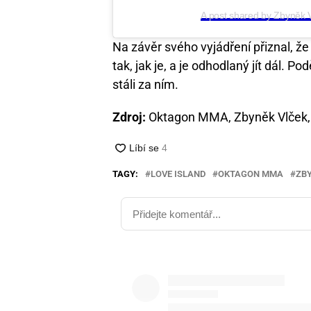
A post shared by Zbyněk 
Na závěr svého vyjádření přiznal, ž
tak, jak je, a je odhodlaný jít dál. 
stáli za ním.
Zdroj:
Oktagon MMA, Zbyněk Vlček,
TAGY:
LOVE ISLAND
OKTAGON MMA
ZB