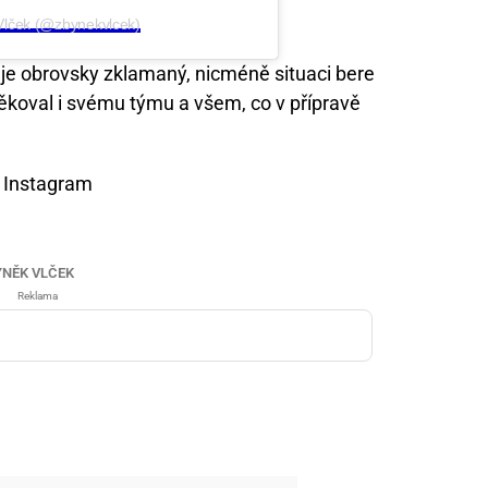
Vlček (@zbynekvlcek)
e je obrovsky zklamaný, nicméně situaci bere
Poděkoval i svému týmu a všem, co v přípravě
 Instagram
YNĚK VLČEK
Reklama