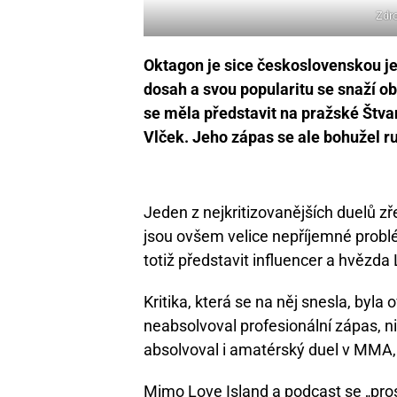
Zdr
Oktagon je sice československou 
dosah a svou popularitu se snaží o
se měla představit na pražské Štva
Vlček. Jeho zápas se ale bohužel ru
Jeden z nejkritizovanějších duelů zř
jsou ovšem velice nepříjemné probl
totiž představit influencer a hvězda
Kritika, která se na něj snesla, byla
neabsolvoval profesionální zápas, n
absolvoval i amatérský duel v MMA, 
Mimo Love Island a podcast se „prosl