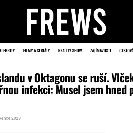
ELEBRITY
FILMY A SERIÁLY
REALITY SHOW
ZAJÍMAVOSTI
CESTOV
landu v Oktagonu se ruší. Vlček
eřnou infekci: Musel jsem hned 
rvence 2023