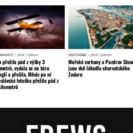
MAVOSTI
před 1 týdnem
CESTOVÁNÍ
před 1 týdnem
 přežila pád z výšky 3
Mořské varhany a Pozdrav Slun
metrů, vydala se na túru
jsou dvě lákadla chorvatského
glí a přežila. Měsíc po ní
Zadaru
slávská letuška přežila pád z
kilometrů