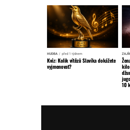
HUDBA
před 1 týdnem
ZAJÍ
Kvíz: Kolik vítězů Slavíka dokážete
Žena
vyjmenovat?
kilo
džun
jugo
10 