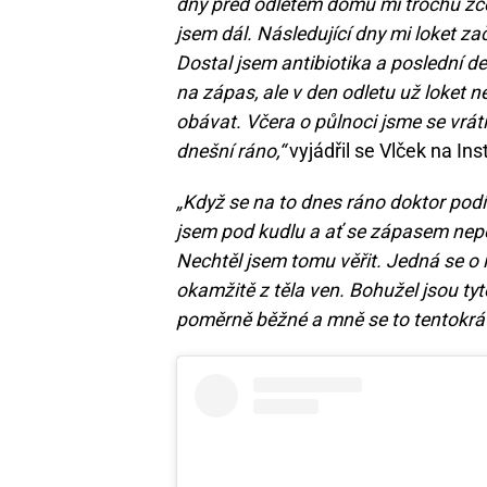
dny před odletem domů mi trochu zčer
jsem dál. Následující dny mi loket za
Dostal jsem antibiotika a poslední de
na zápas, ale v den odletu už loket 
obávat. Včera o půlnoci jsme se vrát
dnešní ráno,“
vyjádřil se Vlček na In
„Když se na to dnes ráno doktor podíva
jsem pod kudlu a ať se zápasem nepočí
Nechtěl jsem tomu věřit. Jedná se o 
okamžitě z těla ven. Bohužel jsou ty
poměrně běžné a mně se to tentokrát