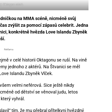
oj: Oktagon MMA
jedničkou na MMA scéně, nicméně svůj
bčas zvýšit za pomocí zápasů celebrit. Jedna
nici, konkrétně hvězda Love Islandu Zbyněk
ší.
Reklama
ejmě v celé historii Oktagonu se ruší. Na vině
émy jednoho z aktérů. Na Štvanici se měl
 Love Islandu Zbyněk Vlček.
 ovšem velmi neférová. Sice ještě nikdy
icméně od dětství se věnoval judu, letos
který vyhrál.
avil“ tím, že mu přebral přítelkyni hvězdný