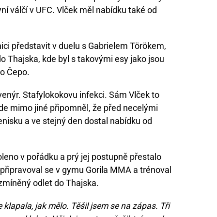
í válčí v UFC. Vlček měl nabídku také od
nici představit v duelu s Gabrielem Törökem,
o Thajska, kde byl s takovými esy jako jsou
to Čepo.
venýr. Stafylokokovu infekci. Sám Vlček to
 kde mimo jiné připomněl, že před necelými
nisku a ve stejný den dostal nabídku od
oleno v pořádku a prý jej postupně přestalo
 připravoval se v gymu Gorila MMA a trénoval
zmíněný odlet do Thajska.
 klapala, jak mělo. Těšil jsem se na zápas. Tři