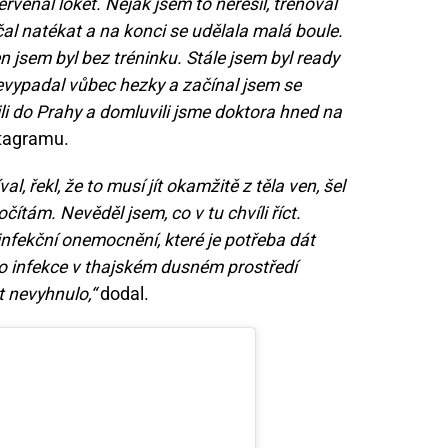
venal loket. Nějak jsem to neřešil, trénoval
čal natékat a na konci se udělala malá boule.
n jsem byl bez tréninku. Stále jsem byl ready
nevypadal vůbec hezky a začínal jsem se
ili do Prahy a domluvili jsme doktora hned na
stagramu.
l, řekl, že to musí jít okamžitě z těla ven, šel
tám. Nevěděl jsem, co v tu chvíli říct.
infekční onemocnění, které je potřeba dát
to infekce v thajském dusném prostředí
 nevyhnulo,“
dodal.