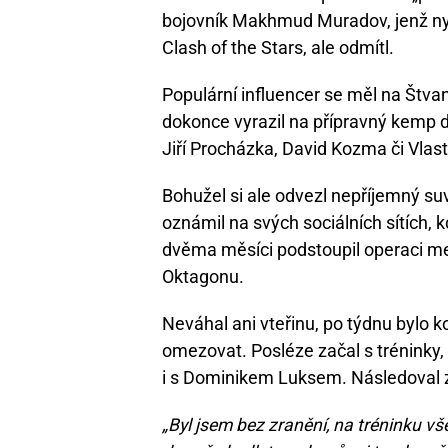
bojovník Makhmud Muradov, jenž nyn
Clash of the Stars, ale odmítl.
Populární influencer se měl na Štva
dokonce vyrazil na přípravný kemp d
Jiří Procházka, David Kozma či Vlas
Bohužel si ale odvezl nepříjemný su
oznámil na svých sociálních sítích,
dvěma měsíci podstoupil operaci me
Oktagonu.
Neváhal ani vteřinu, po týdnu bylo k
omezovat. Posléze začal s tréninky,
i s Dominikem Luksem. Následoval 
„Byl jsem bez zranění, na tréninku vše