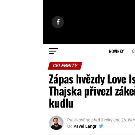
NOVINKY
C
CELEBRITY
Zápas hvězdy Love Is
Thajska přivezl zák
kudlu
Publikováno
před 3 roky
dne
26. če
Od
Pavel Langr