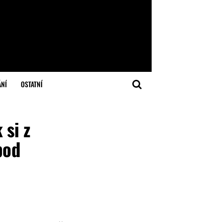
ÁNÍ
OSTATNÍ
 si z
pod